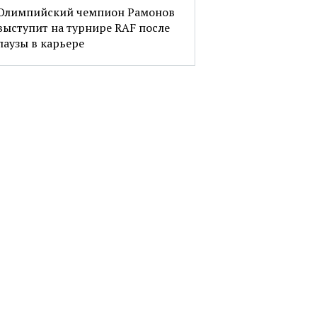
Олимпийский чемпион Рамонов
выступит на турнире RAF после
паузы в карьере