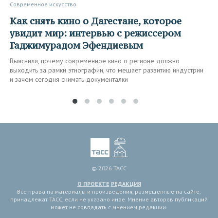
Современное искусство
Как снять кино о Дагестане, которое
увидит мир: интервью с режиссером
Гаджимурадом Эфендиевым
Выяснили, почему современное кино о регионе должно
выходить за рамки этнографии, что мешает развитию индустрии
и зачем сегодня снимать документалки
© 2026 ТАСС
О ПРОЕКТЕ
РЕДАКЦИЯ
Все права на материалы и произведения, размещенные на сайте,
принадлежат ТАСС, если не указано иное. Мнение авторов публикаций
может не совпадать с мнением редакции.