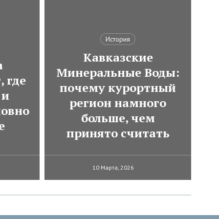
История
Кавказские
а
Минеральные Воды:
, где
почему курортный
 и
регион намного
ловно
больше, чем
е
принято считать
10 Марта, 2026