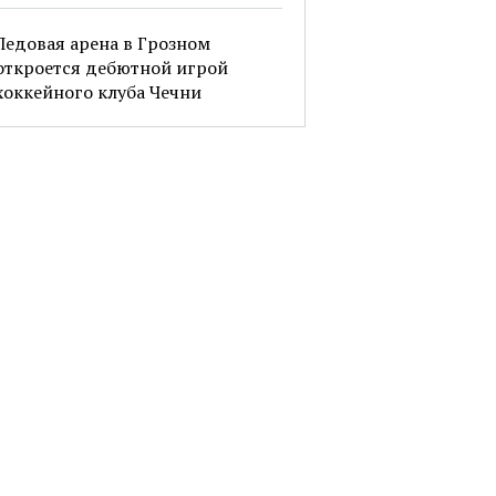
Ледовая арена в Грозном
откроется дебютной игрой
хоккейного клуба Чечни