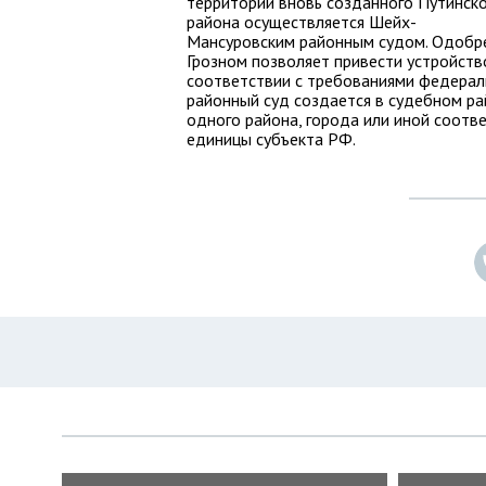
территории вновь созданного Путинск
района осуществляется Шейх-
Мансуровским районным судом. Одобре
Грозном позволяет привести устройств
соответствии с требованиями федерал
районный суд создается в судебном р
одного района, города или иной соот
единицы субъекта РФ.