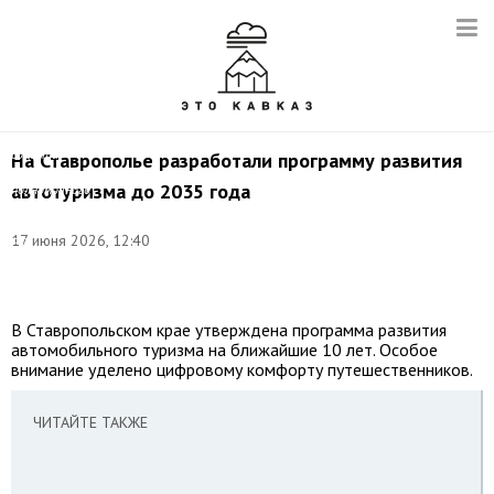
©
соцсети
На Ставрополье разработали программу развития
аппарата
автотуризма до 2035 года
полномочного
представителя
Президента
17 июня 2026, 12:40
РФ
в
СКФО
В Ставропольском крае утверждена программа развития
автомобильного туризма на ближайшие 10 лет. Особое
внимание уделено цифровому комфорту путешественников.
ЧИТАЙТЕ ТАКЖЕ