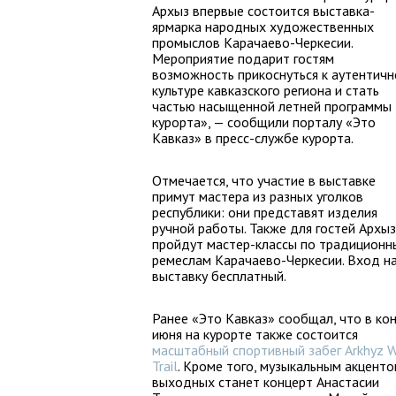
Архыз впервые состоится выставка-
ярмарка народных художественных
промыслов Карачаево-Черкесии.
Мероприятие подарит гостям
возможность прикоснуться к аутентичн
культуре кавказского региона и стать
частью насыщенной летней программы
курорта», — сообщили порталу «Это
Кавказ» в пресс-службе курорта.
Отмечается, что участие в выставке
примут мастера из разных уголков
республики: они представят изделия
ручной работы. Также для гостей Архы
пройдут мастер-классы по традицион
ремеслам Карачаево-Черкесии. Вход н
выставку бесплатный.
Ранее «Это Кавказ» сообщал, что в ко
июня на курорте также состоится
масштабный спортивный забег Arkhyz W
Trail
. Кроме того, музыкальным акцент
выходных станет концерт Анастасии