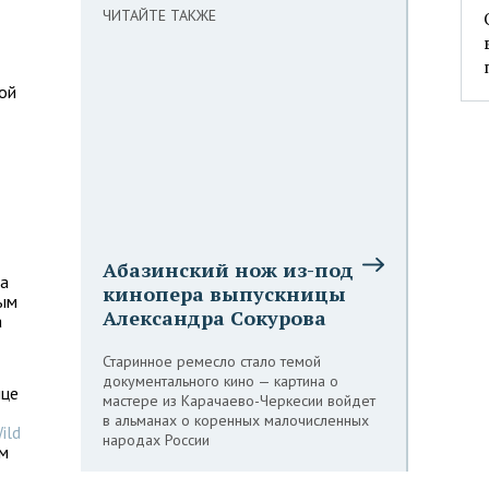
ЧИТАЙТЕ ТАКЖЕ
ой
Абазинский нож из-под
за
кинопера выпускницы
ным
Александра Сокурова
а
Старинное ремесло стало темой
документального кино — картина о
нце
мастере из Карачаево-Черкесии войдет
в альманах о коренных малочисленных
ild
народах России
ом