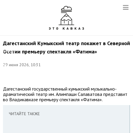
Дагестанский Кумыкский театр покажет в Северной
©
Осетии премьеру спектакля «Фатима»
Шамиль
Магомедов/
Рувики/CC
29 июня 2026, 10:31
BY-
SA
2.0
Дагестанский государственный кумыкский музыкально-
драматический театр им. Алимпаши Салаватова представит
во Владикавказе премьеру спектакля «Фатима».
ЧИТАЙТЕ ТАКЖЕ