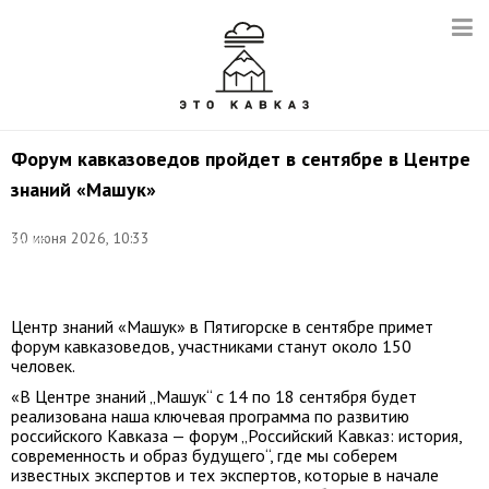
Форум кавказоведов пройдет в сентябре в Центре
знаний «Машук»
©
30 июня 2026, 10:33
Данил
Киселев/
ТАСС
Центр знаний «Машук» в Пятигорске в сентябре примет
форум кавказоведов, участниками станут около 150
человек.
«В Центре знаний „Машук“ с 14 по 18 сентября будет
реализована наша ключевая программа по развитию
российского Кавказа — форум „Российский Кавказ: история,
современность и образ будущего“, где мы соберем
известных экспертов и тех экспертов, которые в начале