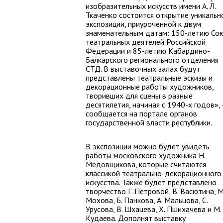
изобразительных искусств имени А. Л.
Ткаченко состоится открытие уникальн
экспозиции, приуроченной к двум
знаменательным датам: 150-летию Со
театральных деятелей Российской
Федерации и 85-летию Кабардино-
Балкарского регионального отделения
СТД. В выставочных залах будут
представлены театральные эскизы и
декорационные работы художников,
творивших для сцены в разные
десятилетия, начиная с 1940-х годов»,
сообщается на портале органов
государственной власти республики.
В экспозиции можно будет увидеть
работы московского художника Н.
Медовщикова, которые считаются
классикой театрально-декорационного
искусства. Также будет представлено
творчество Г. Петровой, В. Васютина, М
Мохова, Б. Панкова, А. Мальцова, С.
Урусова, В. Шхацева, Х. Пшихачева и М.
Кудаева. Дополнят выставку