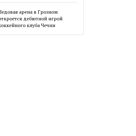
Ледовая арена в Грозном
откроется дебютной игрой
хоккейного клуба Чечни