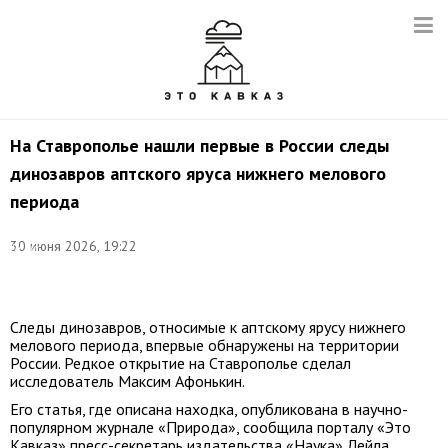
На Ставрополье нашли первые в России следы
динозавров аптского яруса нижнего мелового
периода
©
30 июня 2026, 19:22
Денис
Абрамов/
ТАСС
Следы динозавров, относимые к аптскому ярусу нижнего
мелового периода, впервые обнаружены на территории
России. Редкое открытие на Ставрополье сделал
исследователь Максим Афонькин.
Его статья, где описана находка, опубликована в научно-
популярном журнале «Природа», сообщила порталу «Это
Кавказ» пресс-секретарь издательства «Наука» Лейла