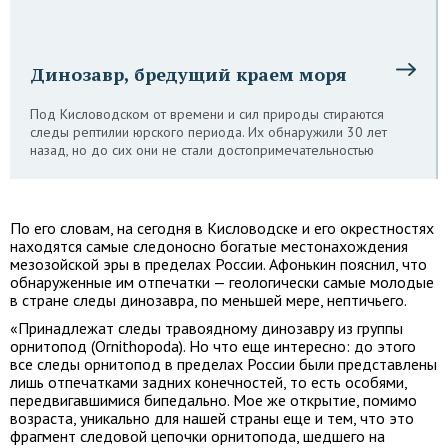
Динозавр, бредущий краем моря
Под Кисловодском от времени и сил природы стираются
следы рептилии юрского периода. Их обнаружили 30 лет
назад, но до сих они не стали достопримечательностью
По его словам, на сегодня в Кисловодске и его окрестностях
находятся самые следоносно богатые местонахождения
мезозойской эры в пределах России. Афонькин пояснил, что
обнаруженные им отпечатки — геологически самые молодые
в стране следы динозавра, по меньшей мере, нептичьего.
«Принадлежат следы травоядному динозавру из группы
орнитопод (Ornithopoda). Но что еще интересно: до этого
все следы орнитопод в пределах России были представлены
лишь отпечатками задних конечностей, то есть особями,
передвигавшимися бипедально. Мое же открытие, помимо
возраста, уникально для нашей страны еще и тем, что это
фрагмент следовой цепочки орнитопода, шедшего на