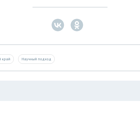
й край
Научный подход