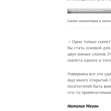
Фото: Дмитрий Степанов
Скелет эласмотерия в эксп
— Один только скелет
бы стать основой для
двух южных слонов. Э
скелета одного и того
Наверняка все эти уд
еще много открытий. 
посетителей быть вним
что-то примечательно
Наталия Мхоян