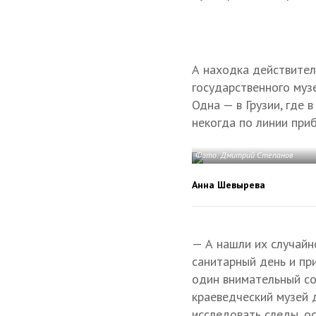
А находка действител
государственного муз
Одна — в Грузии, где
некогда по линии приб
Фото: Дмитрий Степанов
Анна Шевырева
— А нашли их случайн
санитарный день и пр
один внимательный со
краеведческий музей 
исследовать следы, ос