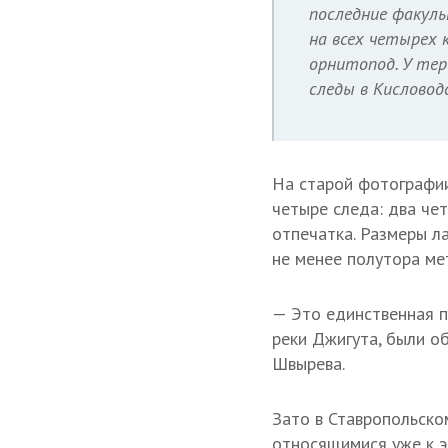
последние факул
на всех четырех 
орнитопод. У те
следы в Кисловод
На старой фотографии
четыре следа: два че
отпечатка. Размеры л
не менее полутора ме
— Это единственная п
реки Джигута, были о
Швырева.
Зато в Ставропольско
относящимися уже к 