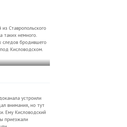
 из Ставропольского
а таких немного.
ых следов бродившего
, под Кисловодском.
одоканала устроили
ал внимания, но тут
и. Ему Кисловодский
ды приезжали
шли.