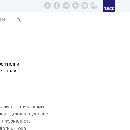
ТИ
я
рептилии
е стали
калы с отпечатками
ыла сделана в ущелье
 и журналисты
логии. Пока