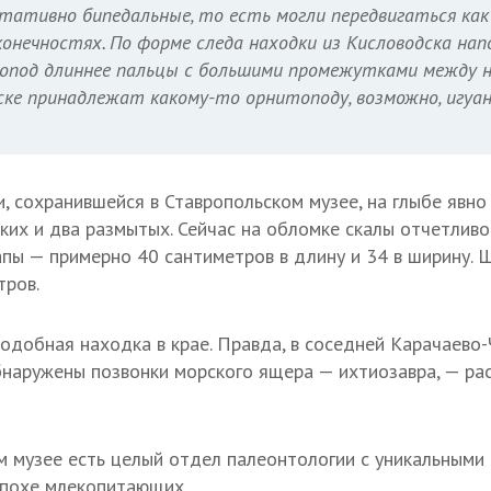
ьтативно бипедальные,
то есть
могли передвигаться как 
конечностях. По форме следа находки из Кисловодска н
ропод длиннее пальцы с большими промежутками между н
ске принадлежат какому-то орнитоподу, возможно, игуа
, сохранившейся в Ставропольском музее, на глыбе явн
тких и два размытых. Сейчас на обломке скалы отчетлив
апы — примерно 40 сантиметров в длину и 34 в ширину.
тров.
одобная находка в крае. Правда, в соседней Карачаево-
бнаружены позвонки морского ящера — ихтиозавра, — ра
м музее есть целый отдел палеонтологии с уникальными 
эпохе млекопитающих.