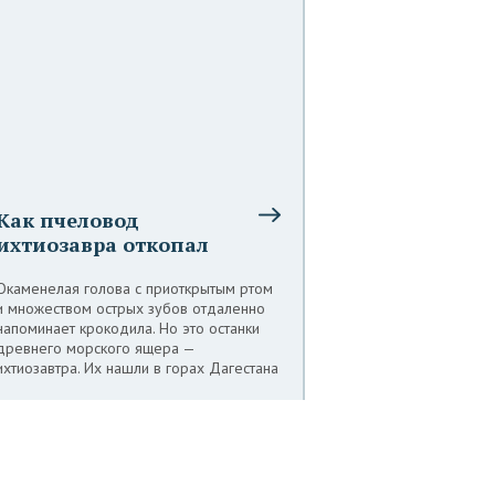
Как пчеловод
ихтиозавра откопал
Окаменелая голова с приоткрытым ртом
и множеством острых зубов отдаленно
напоминает крокодила. Но это останки
древнего морского ящера —
ихтиозавтра. Их нашли в горах Дагестана