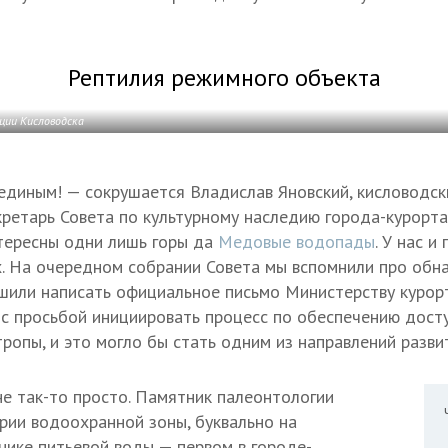
Рептилия режимного объекта
ции Кисловодска
единым! — сокрушается Владислав Яновский, кисловодск
екретарь Совета по культурному наследию города-курорта
тересны одни лишь горы да
Медовые водопады
. У нас и
. На очередном собрании Совета мы вспомнили про обн
шили написать официальное письмо Министерству курор
 с просьбой инициировать процесс по обеспечению досту
ропы, и это могло бы стать одним из направлений разви
е так-то просто. Памятник палеонтологии
рии водоохранной зоны, буквально на
ике питьевой воды — первом в городе-