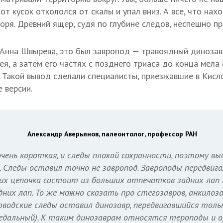
 кусок откололся от скалы и упал вниз. А все, что нахо
ря. Древний ящер, судя по глубине следов, неспешно пр
т Анна Швырева, это был завропод — травоядный динозав
ея, а затем его частях с позднего триаса до конца мел
. Такой вывод сделали специалисты, приезжавшие в Кисл
е версии.
Александр Аверьянов, палеонтолог, профессор РАН
очень короткая, и следы плохой сохранности, поэтому вы
 Следы оставил точно не завропод. Завроподы передвиг
 их цепочка состоит из больших отпечатков задних лап
них лап. То же можно сказать про стегозавров, анкилоза
оводские следы оставил динозавр, передвигавшийся толь
едальный). К таким динозаврам относятся тероподы и 