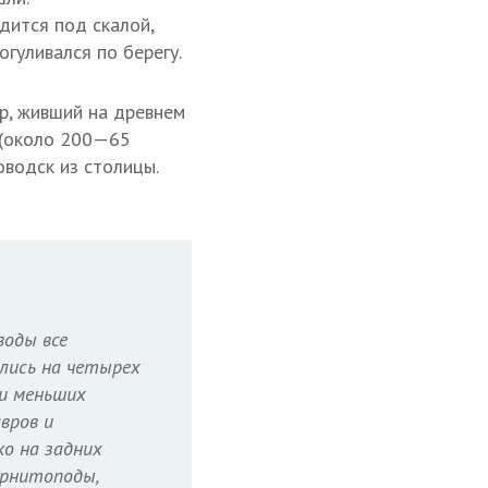
дится под скалой,
огуливался по берегу.
р, живший на древнем
а (около 200—65
оводск из столицы.
воды все
ались на четырех
 и меньших
вров и
ко на задних
орнитоподы,