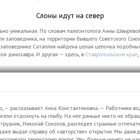
Слоны идут на север
ьно уникальная. По словам палеонтолога Анны Швыревой
ея-заповедника, на территории бывшего Советского Союз
 в заповеднике Сатаплия найдена целая цепочка подобн
оя динозавра. И другая — здесь, в
Ставропольском крае
о, — рассказывает Анна Константиновна. — Работники в
исели отдохнуть на глыбу. На нее раньше никто не обращ
трудник, Николай Соколов, разглядел странные отпечатк
даже выдал справку об «авторстве» открытия. Мы дваж
матривали территорию вокруг. Увы, больше ничего не на