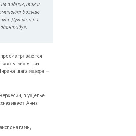
на задних, так и
апоминают больше
ими. Думаю, что
нодонтиду».
о просматриваются
о видны лишь три
 Ширина шага ящера —
Черкесии, в ущелье
ссказывает Анна
экспонатами,