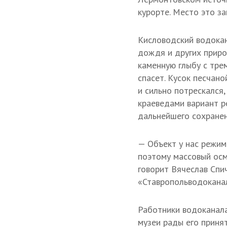
курорте. Место это з
Кисловодский водокан
дождя и других приро
каменную глыбу с тре
спасет. Кусок песчан
и сильно потрескался
краеведами вариант р
дальнейшего сохранен
— Объект у нас режим
поэтому массовый осм
говорит Вячеслав Спи
«Ставропольводоканал
Работники водоканала
музеи рады его принят