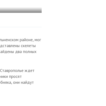
льненском районе, мог
едставлены скелеты
 найдены два полных
а Ставрополье ждет
ники просят
обняка, они найдут