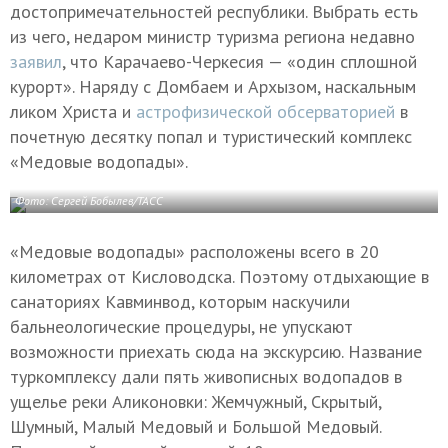
достопримечательностей республики. Выбрать есть
из чего, недаром министр туризма региона недавно
заявил
, что Карачаево-Черкесия — «один сплошной
курорт». Наряду с Домбаем и Архызом, наскальным
ликом Христа и
астрофизической обсерваторией
в
почетную десятку попал и туристический комплекс
«Медовые водопады».
Фото:
Сергей Бобылев/ТАСС
«Медовые водопады» расположены всего в 20
километрах от Кисловодска. Поэтому отдыхающие в
санаториях Кавминвод, которым наскучили
бальнеологические процедуры, не упускают
возможности приехать сюда на экскурсию. Название
туркомплексу дали пять живописных водопадов в
ущелье реки Аликоновки: Жемчужный, Скрытый,
Шумный, Малый Медовый и Большой Медовый.