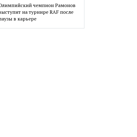
Олимпийский чемпион Рамонов
выступит на турнире RAF после
паузы в карьере