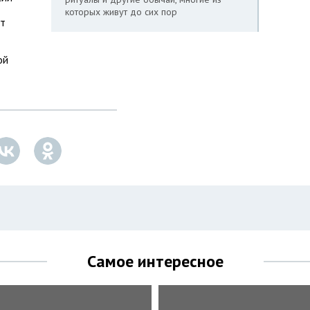
которых живут до сих пор
от
ой
Самое интересное