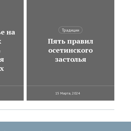
е на
Традиции
х
Пять правил
4
осетинского
ля
застолья
х
15 Марта, 2024