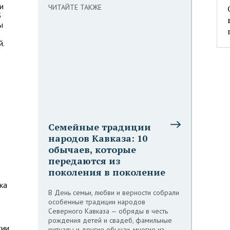
и
ЧИТАЙТЕ ТАКЖЕ
5
ы
й.
Семейные традиции
народов Кавказа: 10
обычаев, которые
передаются из
поколения в поколение
ка
В День семьи, любви и верности собрали
особенные традиции народов
Северного Кавказа — обряды в честь
рождения детей и свадеб, фамильные
сии
ритуалы и другие обычаи, многие из