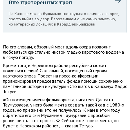
Вне проторенных троп
На Кавказе можно буквально споткнуться о памятник истории,
просто выйдя во двор. Рассказываем о не самых заметных,
но интересных локациях в Кабардино-Балкарии
По его словам, обзорный мост вдоль озера позволит
любоваться кристально чистой гладью карстового водоема
в ясную погоду.
Кроме того, в Черекском районе республики может
появиться первый Сад камней, посвященный героям
нартского эпоса. Проект на пресс-конференции
проанонсировал председатель фонда помощи сохранению
памятников истории и культуры «Сто шагов к Кайсыну» Хадис
Тетуев.
«Он посвящен имени фольклориста, писателя Далхата
Таумурзаева, у него была мечта создать такой сад с 1980-х
годов, но при жизни это не получилось. К нам в этом году
обратился его сын Мухаммед Таумурзаев с просьбой
реализовать этот проект. <> Сейчас идет поиск места, он
будет в Черекском районе», — сказал Тетуев.