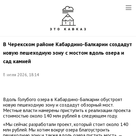
В Черекском районе Кабардино-Балкарии создадут
новую пешеходную зону с мостом вдоль озера и
сад камней
©
8 июля 2026, 18:14
Дарья
Шомахова/
ТАСС
Вдоль Голубого озера в Кабардино-Балкарии обустроят
новую пешеходную зону и создадут обзорный мост.
Местные власти намерены приступить к реализации проекта
стоимостью около 140 млн рублей в следующем году.
«Мы сейчас разработали проект, который стоит около 140
млн рублей. Мы хотим вокруг озера благоустроить
пешеходную зону и также вдоль озера пустить мост», —