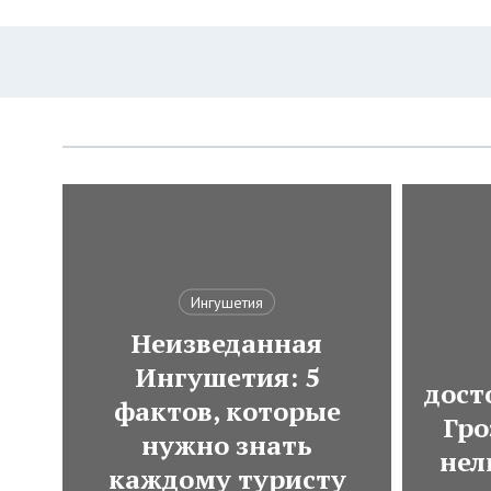
Ингушетия
Неизведанная
Ингушетия: 5
дост
фактов, которые
Гро
нужно знать
нел
каждому туристу