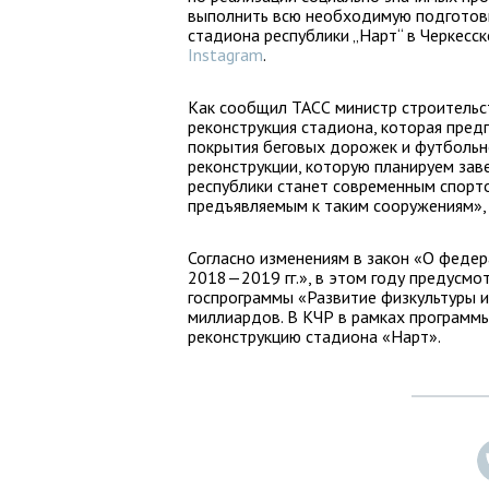
выполнить всю необходимую подготови
стадиона республики „Нарт“ в Черкесск
Instagram
.
Как сообщил ТАСС министр строительс
реконструкция стадиона, которая предп
покрытия беговых дорожек и футбольно
реконструкции, которую планируем зав
республики станет современным спорт
предъявляемым к таким сооружениям», 
Согласно изменениям в закон «О феде
2018—2019 гг.», в этом году предусмо
госпрограммы «Развитие физкультуры и
миллиардов. В КЧР в рамках программ
реконструкцию стадиона «Нарт».