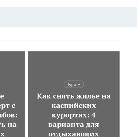
Туризм
е
Как снять жилье на
рт с
каспийских
ибов:
курортах: 4
ь на
варианта для
ах
отдыхающих