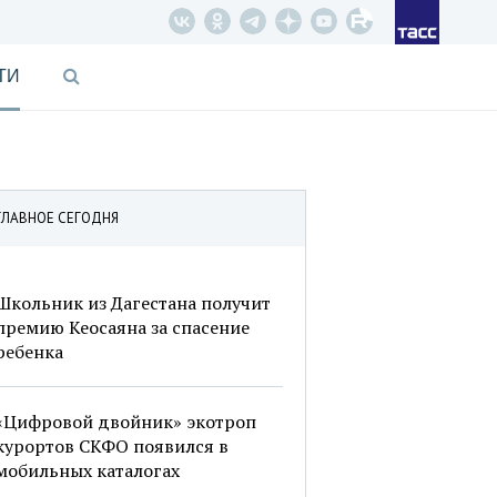
ТИ
ГЛАВНОЕ СЕГОДНЯ
Школьник из Дагестана получит
премию Кеосаяна за спасение
ребенка
«Цифровой двойник» экотроп
курортов СКФО появился в
мобильных каталогах