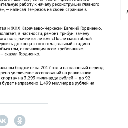
тельную работу к началу реконструкции главного
е», — написал Темрезов на своей странице в
тва и ЖКХ Карачаево-Черкесии Евгений Гордиенко,
олагает, в частности, ремонт трибун, замену
го поля, начнется летом. «После масштабной
ершить до конца этого года, главный стадион
объектом, отвечающим всем требованиям,
— сказал Гордиенко.
ральном бюджете на 2017 год и на плановый период
трено увеличение ассигнований на реализацию
 спорта» на 3,293 миллиарда рублей — до 92
ы будет направлено 1,499 миллиарда рублей на