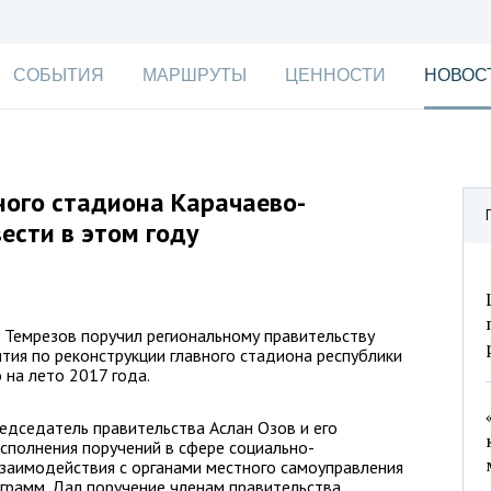
СОБЫТИЯ
МАРШРУТЫ
ЦЕННОСТИ
НОВОС
ного стадиона Карачаево-
ести в этом году
 Темрезов поручил региональному правительству
ия по реконструкции главного стадиона республики
 на лето 2017 года.
едседатель правительства Аслан Озов и его
сполнения поручений в сфере социально-
взаимодействия с органами местного самоуправления
грамм. Дал поручение членам правительства