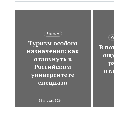
Экстрим
С
Туризм особого
В по
назначения: как
ощ
отдохнуть в
р
Российском
от
университете
спецназа
26 Апреля, 2024