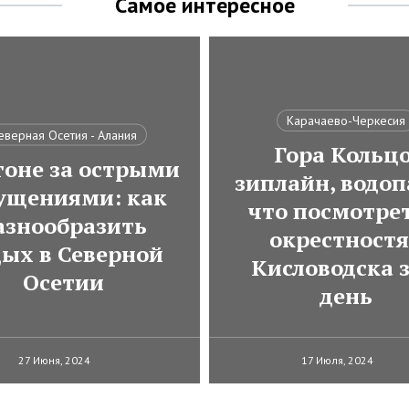
Самое интересное
Карачаево-Черкесия
еверная Осетия - Алания
Гора Кольцо
гоне за острыми
зиплайн, водоп
ущениями: как
что посмотрет
азнообразить
окрестност
дых в Северной
Кисловодска з
Осетии
день
27 Июня, 2024
17 Июля, 2024