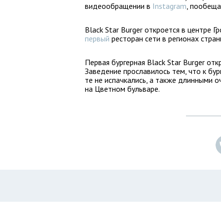
видеообращении в
Instagram
, пообеща
Black Star Burger откроется в центре Гр
первый
ресторан сети в регионах стран
Первая бургерная Black Star Burger от
Заведение прославилось тем, что к бу
те не испачкались, а также длинными о
на Цветном бульваре.