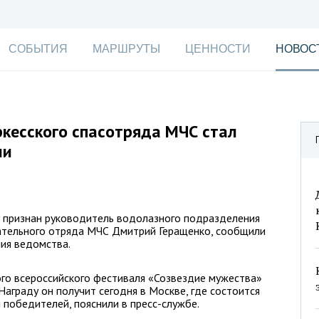
СОБЫТИЯ
МАРШРУТЫ
ЦЕННОСТИ
НОВОС
кесского спасотряда МЧС стал
ии
у признан руководитель водолазного подразделения
ательного отряда МЧС Дмитрий Геращенко, сообщили
ния ведомства.
го всероссийского фестиваля «Созвездие мужества»
аграду он получит сегодня в Москве, где состоится
победителей, пояснили в пресс-службе.