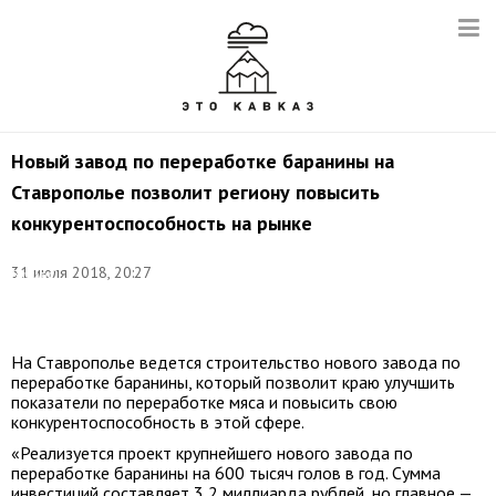
Новый завод по переработке баранины на
Ставрополье позволит региону повысить
конкурентоспособность на рынке
Фото:
31 июля 2018, 20:27
Василий
Смирнов/
ТАСС
На Ставрополье ведется строительство нового завода по
переработке баранины, который позволит краю улучшить
показатели по переработке мяса и повысить свою
конкурентоспособность в этой сфере.
«Реализуется проект крупнейшего нового завода по
переработке баранины на 600 тысяч голов в год. Сумма
инвестиций составляет 3,2 миллиарда рублей, но главное —