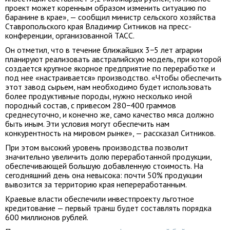
проект может коренным образом изменить ситуацию по
баранине в крае», — сообщил министр сельского хозяйства
Ставропольского края Владимир Ситников на пресс-
конференции, организованной ТАСС.
Он отметил, что в течение ближайших 3−5 лет аграрии
планируют реализовать австралийскую модель, при которой
создается крупное якорное предприятие по переработке и
под нее «настраивается» производство. «Чтобы обеспечить
этот завод сырьем, нам необходимо будет использовать
более продуктивные породы, нужно несколько иной
породный состав, с привесом 280−400 граммов
среднесуточно, и конечно же, само качество мяса должно
быть иным. Эти условия могут обеспечить нам
конкурентность на мировом рынке», — рассказал Ситников.
При этом высокий уровень производства позволит
значительно увеличить долю переработанной продукции,
обеспечивающей большую добавленную стоимость. На
сегодняшний день она невысока: почти 50% продукции
вывозится за территорию края непереработанным.
Краевые власти обеспечили инвестпроекту льготное
кредитование — первый транш будет составлять порядка
600 миллионов рублей.