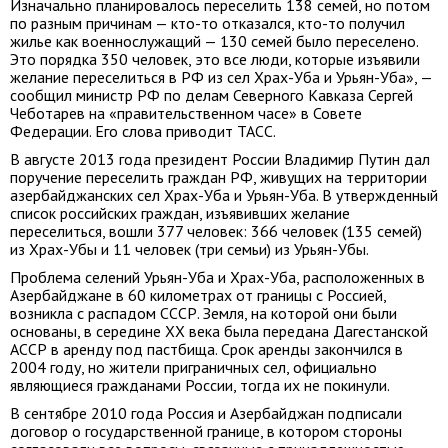
Изначально планировалось переселить 138 семей, но потом
по разным причинам — кто-то отказался, кто-то получил
жилье как военнослужащий — 130 семей было переселено.
Это порядка 350 человек, это все люди, которые изъявили
желание переселиться в РФ из сел Храх-Уба и Урьян-Уба», —
сообщил министр РФ по делам Северного Кавказа Сергей
Чеботарев на «правительственном часе» в Совете
Федерации. Его слова приводит ТАСС.
В августе 2013 года президент России Владимир Путин дал
поручение переселить граждан РФ, живущих на территории
азербайджанских сел Храх-Уба и Урьян-Уба. В утвержденный
список российских граждан, изъявивших желание
переселиться, вошли 377 человек: 366 человек (135 семей)
из Храх-Убы и 11 человек (три семьи) из Урьян-Убы.
Проблема селений Урьян-Уба и Храх-Уба, расположенных в
Азербайджане в 60 километрах от границы с Россией,
возникла с распадом СССР. Земля, на которой они были
основаны, в середине XX века была передана Дагестанской
АССР в аренду под пастбища. Срок аренды закончился в
2004 году, но жители приграничных сел, официально
являющиеся гражданами России, тогда их не покинули.
В сентябре 2010 года Россия и Азербайджан подписали
договор о государственной границе, в котором стороны