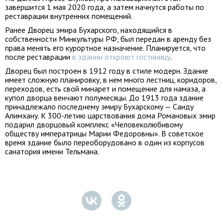
завершится 1 мая 2020 года, а затем начнутся работы по
реставрации внутренних помещений.
Ранее Дворец эмира Бухарского, находящийся в
собственности Минкультуры РФ, был передан в аренду без
права менять его курортное назначение. Планируется, что
после реставрации
в здании откроют гостиницу
.
Дворец был построен в 1912 году в стиле модерн. Здание
имеет сложную планировку, в нем много лестниц, коридоров,
переходов, есть свой минарет и помещение для намаза, а
купол дворца венчают полумесяцы. До 1913 года здание
принадлежало последнему эмиру Бухарскому — Саиду
Алимхану. К 300-летию царствования дома Романовых эмир
подарил дворцовый комплекс «Человеколюбивому
обществу императрицы Марии Федоровны». В советское
время здание было переоборудовано в один из корпусов
санатория имени Тельмана.