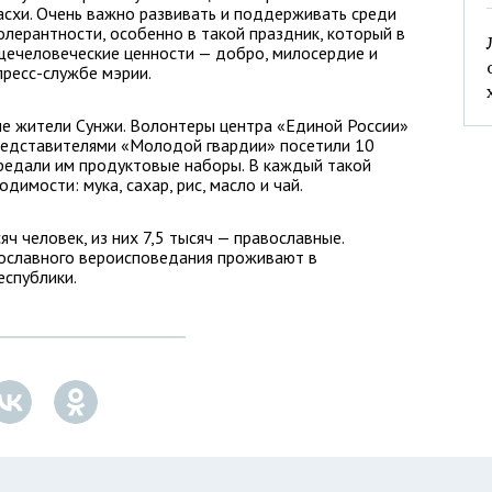
асхи. Очень важно развивать и поддерживать среди
лерантности, особенно в такой праздник, который в
щечеловеческие ценности — добро, милосердие и
пресс-службе мэрии.
е жители Сунжи. Волонтеры центра «Единой России»
представителями «Молодой гвардии» посетили 10
редали им продуктовые наборы. В каждый такой
имости: мука, сахар, рис, масло и чай.
 человек, из них 7,5 тысяч — православные.
ославного вероисповедания проживают в
еспублики.