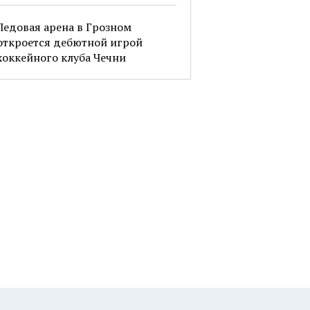
Ледовая арена в Грозном
откроется дебютной игрой
хоккейного клуба Чечни