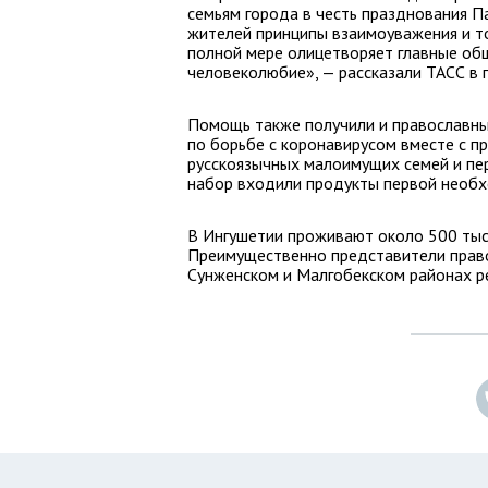
семьям города в честь празднования П
жителей принципы взаимоуважения и то
полной мере олицетворяет главные об
человеколюбие», — рассказали ТАСС в 
Помощь также получили и православны
по борьбе с коронавирусом вместе с 
русскоязычных малоимущих семей и пе
набор входили продукты первой необход
В Ингушетии проживают около 500 тысяч
Преимущественно представители прав
Сунженском и Малгобекском районах р