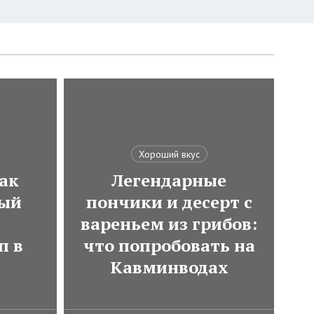
Хороший вкус
ак
Легендарные
мый
пончики и десерт с
вареньем из грибов:
п в
что попробовать на
Кавминводах