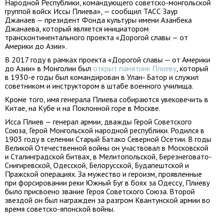
Народной Республики, командующего советско-монгольской
группой войск Иссы Плиева», — сообщил ТАСС Заур
Джанаев — президент Фонда культуры имени Азанбека
Джанаева, который является инициатором
трансконтинентального проекта «Дорогой славы — от
Америки до Азии».
В 2017 году в рамках проекта «Дорогой славы — от Америки
до Азии» в Монголии был
открыт памятник Плиеву
, который
в 1930-е годы был командирован в Улан- Батор и служил
советником и инструктором в штабе военного училища.
Кроме того, имя генерала Плиева собираются увековечить в
Китае, на Кубе и на Поклонной горе в Москве.
Исса Плиев — генерал армии, дважды Герой Советского
Союза, Герой Монгольской народной республики. Родился в
1903 году в селении Старый Батако Северной Осетии. В годы
Великой Отечественной войны он участвовал в Московской
и Сталинградской битвах, в Мелитопольской, Березнеговато-
Снигиревской, Одесской, Белорусской, Будапештской и
Пражской операциях. За мужество и героизм, проявленные
при форсировании реки Южный Буг в боях за Одессу, Плиеву
было присвоено звание Героя Советского Союза. Второй
звездой он был награжден за разгром Квантунской армии во
время советско-японской войны.