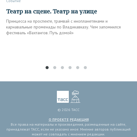
Событие
Театр на сцене. Театр на улице
Принцесса на проспекте, трамвай с инопланетянами и
карнавальные променады по Владикавказу. Чем запомнился
фестиваль «Вахтангов. Путь домой»
© 2026 ТАСС
О ПРОЕКТЕ
РЕДАКЦИЯ
Все права на материалы и произведения, размещенные на сайте,
принадлежат ТАСС, если не указано иное. Мнение авторов публикаций
может не совпадать с мнением редакции.