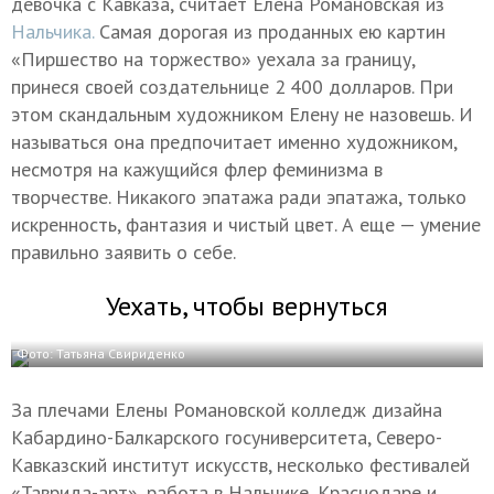
девочка с Кавказа, считает Елена Романовская из
Нальчика.
Самая дорогая из проданных ею картин
«Пиршество на торжество» уехала за границу,
принеся своей создательнице 2 400 долларов. При
этом скандальным художником Елену не назовешь. И
называться она предпочитает именно художником,
несмотря на кажущийся флер феминизма в
творчестве. Никакого эпатажа ради эпатажа, только
искренность, фантазия и чистый цвет. А еще — умение
правильно заявить о себе.
Уехать, чтобы вернуться
Фото: Татьяна Свириденко
За плечами Елены Романовской колледж дизайна
Кабардино-Балкарского госуниверситета, Северо-
Кавказский институт искусств, несколько фестивалей
«Таврида-арт», работа в Нальчике, Краснодаре и