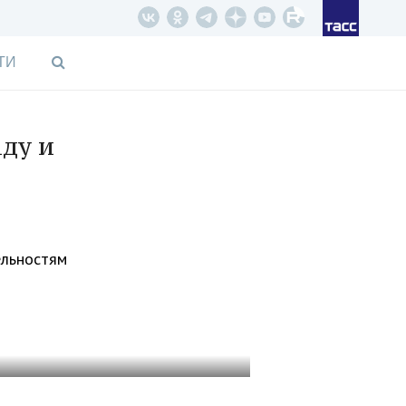
ТИ
ду и
ельностям