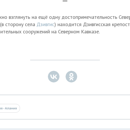
но взглянуть на ещё одну достопримечательность Север
 (в сторону села
Дзивгис
) находится Дзивгисская крепос
ительных сооружений на Северном Кавказе.
я - Алания