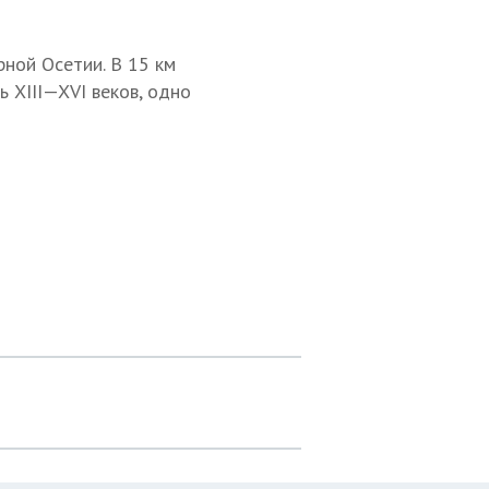
ной Осетии. В 15 км
ть
XIII—XVI веков,
одно