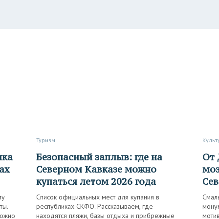
Туризм
Куль
Безопасный заплыв: где на
От ДК до остановок:
ах
Северном Кавказе можно
моз
купаться летом 2026 года
Сев
му
Список официальных мест для купания в
Смаль
ты.
республиках СКФО. Рассказываем, где
монум
можно
находятся пляжи, базы отдыха и прибрежные
моти