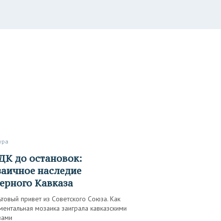
тура
аичное наследие
ерного Кавказа
товый привет из Советского Союза. Как
ентальная мозаика заиграла кавказскими
вами