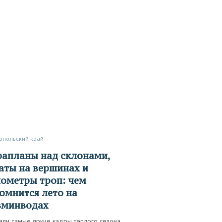
ропольский край
аты на вершинах и
ометры троп: чем
омнится лето на
вминводах
али самые яркие кадры теплого сезона