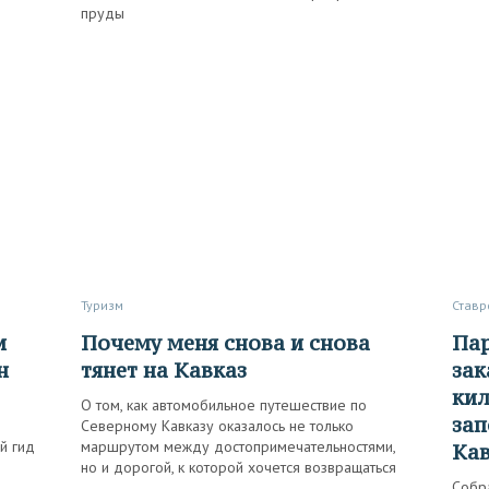
пруды
Туризм
Став
Почему меня снова и снова
Парапланы над склонами,
н
тянет на Кавказ
зак
кил
О том, как автомобильное путешествие по
зап
Северному Кавказу оказалось не только
й гид
маршрутом между достопримечательностями,
Ка
но и дорогой, к которой хочется возвращаться
Собр