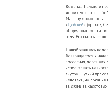
Водопад Кольцо и пе
до них можно в любой
Машину можно оставит
«
Цейский
» (проход б
оборудован мостиками
году. Его высота — ше
Налюбовавшись водопа
Возвращаемся к начал
поселения, через них 
использовать навигат
внутри — узкий прохо
человека, но локация
за размыва карстовых