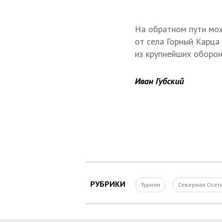
На обратном пути мож
от села Горный Карца
из крупнейших оборон
Иван Губский
РУБРИКИ
Туризм
Северная Осети