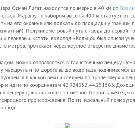
щера Осман Лагат находятся примерно в 40 км от
Влади
 сезон. Маршрут с набором высоты 400 м стартует от се
ь на его окраине или доехать до площадки у границы п
есплатный). Полукилометровый путь отсюда до первой т
 и перилами. Кстати, водопад «Кольцо» был описан уче
сть метров, протекает через круглое отверстие диаметр
дом, можно отправляться в таинственную пещеру Осма
у маршрута и по дороге выше водопада поднимаемся до
спускаемся в каньон реки и следуем по тропе вверх к пе
ор и идти по координатам 42.924052 44.251563. Доходи
д в пещеру длиной около ста метров. Порой кажется, что
 природного происхождения. Почти идеальный прямоугол
 пород.