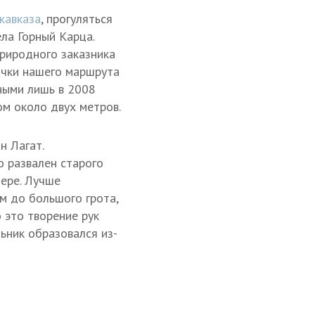
кавказа
, прогуляться
ла Горный Карца.
риродного заказника
очки нашего маршрута
ными лишь в 2008
ом около двух метров.
н Лагат.
 развален старого
щере. Лучше
м до большого грота,
 это творение рук
ьник образовался из-