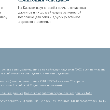
 в
На Кавказе ищут способы научить отчаянных
ы
джигитов и их друзей ездить за невестой
 пару
безопасно для себя и других участников
дорожного движения
 произведения, размещенные на сайте, принадлежат ТАСС, если не указано
ликаций может не совпадать с мнением редакции.
тство (св-во о регистрации СМИ № 3 247 выдано 02 апреля
комитетом Российской Федерации по печати).
ональных данных
,
Политика обработки персональных данных ТАСС
ут содержать информацию, не предназначенную для пользователей до 16