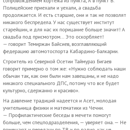
сопровождением кортежа из пункта, А в пункт В.
Полицейские приехали и уехали, а свадьба
продолжается. И есть старшие, они и так не позволят
никакого беспредела. У нас существует институт
старейшин, и для нас их порицание больше значит! А
свадьба под присмотром… Это оскорбляет!
— говорит Темиржан Байсиев, возглавляющий
федерацию автомотоспорта Кабардино-Балкарии.
Строитель из Северной Осетии Таймураз Бигаев
говорит примерно о том же: «Нужно соблюдать наши
обычаи так, как они были нам завещаны, и не надо
никакого специального ДПС, потому что все будет
культурно, сдержанно и красиво».
На давление традиций надеется и Асет, молодая
учительница физики и математики из Чечни.
— Профилактические беседы в мечети помогут
больше, чем спецподразделения, — уверяет она. — Не
помешают и передачи по ТВ и по радио, как не