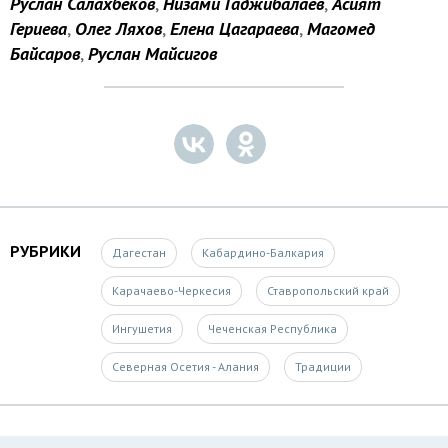
Руслан Салахбеков
,
Низами Гаджибалаев
,
Асият
Гериева
,
Олег Ляхов
,
Елена Цагараева
,
Магомед
Байсаров
,
Руслан Майсигов
РУБРИКИ
Дагестан
Кабардино-Балкария
Карачаево-Черкесия
Ставропольский край
Ингушетия
Чеченская Республика
Северная Осетия - Алания
Традиции