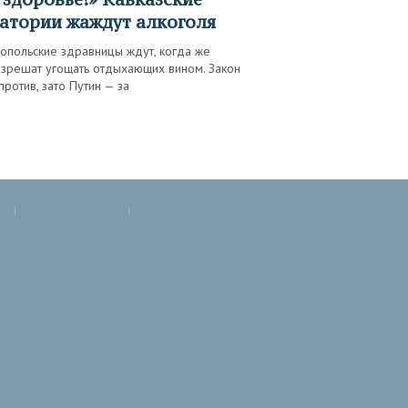
атории жаждут алкоголя
опольские здравницы ждут, когда же
азрешат угощать отдыхающих вином. Закон
против, зато Путин — за