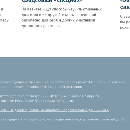
сан
 в
На Кавказе ищут способы научить отчаянных
ы
джигитов и их друзей ездить за невестой
Ставр
 пару
безопасно для себя и других участников
им р
дорожного движения
пока 
 произведения, размещенные на сайте, принадлежат ТАСС, если не указано
ликаций может не совпадать с мнением редакции.
тство (св-во о регистрации СМИ № 3 247 выдано 02 апреля
комитетом Российской Федерации по печати).
ональных данных
,
Политика обработки персональных данных ТАСС
ут содержать информацию, не предназначенную для пользователей до 16