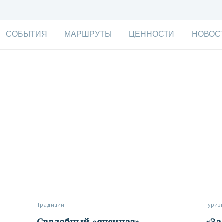
СОБЫТИЯ
МАРШРУТЫ
ЦЕННОСТИ
НОВОС
Традиции
Туриз
Свадебный «спецназ»
«За здоровье!» Кавказские