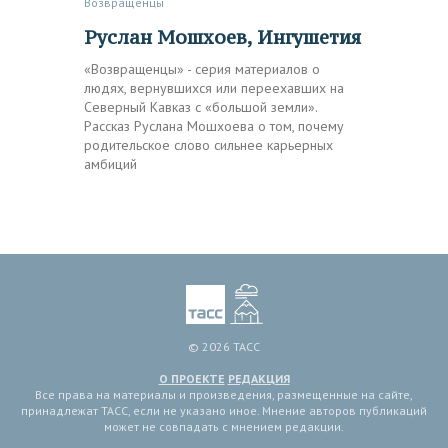
Возвращенцы
Руслан Мошхоев, Ингушетия
«Возвращенцы» - серия материалов о
людях, вернувшихся или переехавших на
Северный Кавказ с «большой земли».
Рассказ Руслана Мошхоева о том, почему
родительское слово сильнее карьерных
амбиций
© 2026 ТАСС
О ПРОЕКТЕ
РЕДАКЦИЯ
Все права на материалы и произведения, размещенные на сайте,
принадлежат ТАСС, если не указано иное. Мнение авторов публикаций
может не совпадать с мнением редакции.