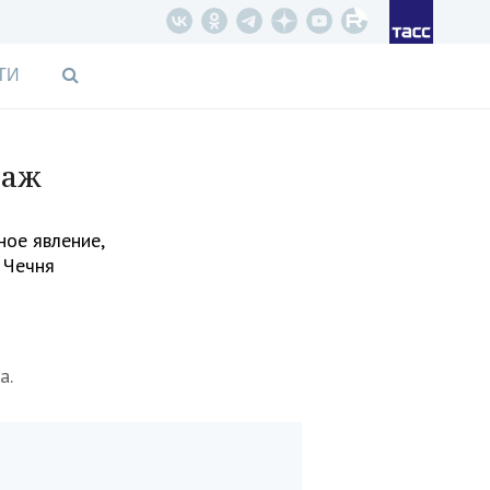
ТИ
таж
ное явление,
я Чечня
а.