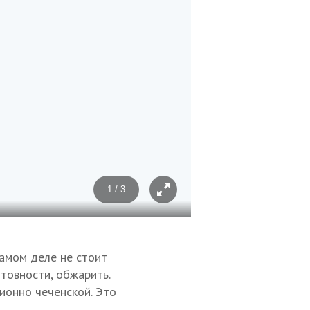
1 / 3
Фото: Диана Магомаева
самом деле не стоит
отовности, обжарить.
ионно чеченской. Это