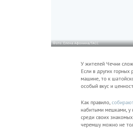
Фото: Елена Афонина/ТАСС
У жителей Чечни слож
Если в других горных
машине, то к шатойск
особый вкус и ценност
Как правило,
собираю
набитыми мешками, у 
среди своих знакомых
черемшу можно не тол