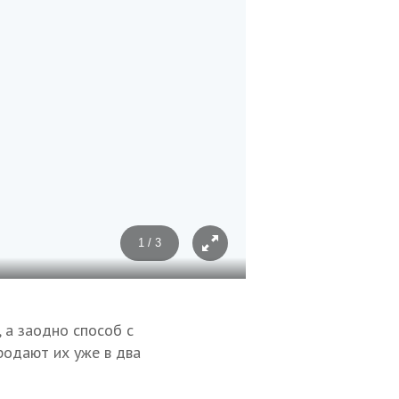
1 / 3
Фото: Диана Магомаева
 а заодно способ с
родают их уже в два