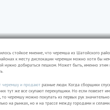
илось стойкое мнение, что черемша из Шатойского район
 районах к месту дислокации черемши можно хотя бы не
ой нужно добираться пешком. Может быть, именно этим 
ь.
т черемшу и продают
разные люди. Когда сборщики спуск
них тут же все скупают перекупщики. Но если повезет и
, то черемшу можно покупать из первых рук значительн
ько на рынках, но и на трассе между городами и селами