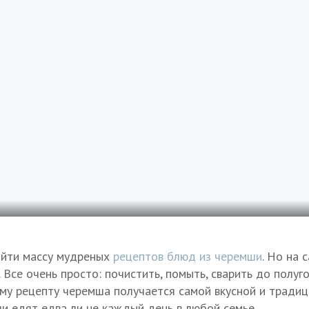
айти массу мудреных
рецептов блюд из черемши
. Но на 
 Все очень просто: почистить, помыть, сварить до полуг
му рецепту черемша получается самой вкусной и традиц
и едят едва ли не каждый день в любой семье.