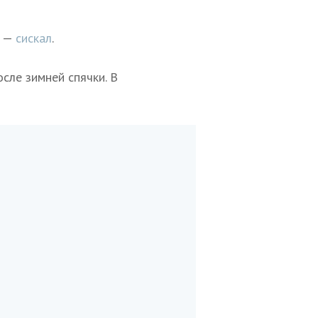
и —
сискал
.
сле зимней спячки. В