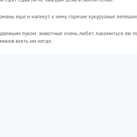
рманы еще и напекут к нему горячие кукурузные лепешк
вежьим луком: животные очень любят лакомиться ею по
минов взять им негде.