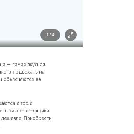
1 / 4
Фото: Елена Афонина/ТАСС
а — самая вкусная.
много подъехать на
и объясняются ее
аются с гор с
меть такого сборщика
о дешевле. Приобрести
.