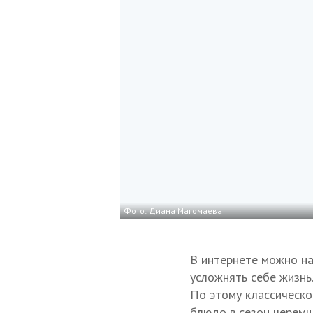
Фото: Диана Магомаева
В интернете можно н
усложнять себе жизнь.
По этому классическо
блюдо в сезон черемш