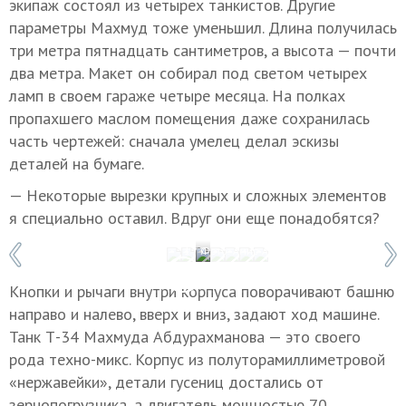
экипаж состоял из четырех танкистов. Другие
параметры Махмуд тоже уменьшил. Длина получилась
три метра пятнадцать сантиметров, а высота — почти
два метра. Макет он собирал под светом четырех
ламп в своем гараже четыре месяца. На полках
пропахшего маслом помещения даже сохранилась
часть чертежей: сначала умелец делал эскизы
деталей на бумаге.
— Некоторые вырезки крупных и сложных элементов
я специально оставил. Вдруг они еще понадобятся?
1 / 7
Фото: Амир Амиров
Кнопки и рычаги внутри корпуса поворачивают башню
направо и налево, вверх и вниз, задают ход машине.
Танк Т-34 Махмуда Абдурахманова — это своего
рода техно-микс. Корпус из полуторамиллиметровой
«нержавейки», детали гусениц достались от
зернопогрузчика, а двигатель мощностью 70