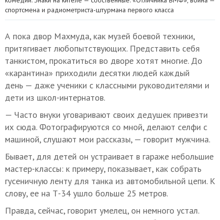
комедии. Знаки на кителе — собственные: «Отличника ВМФ», воина —
спортсмена и радиометриста-штурмана первого класса
А пока двор Махмуда, как музей боевой техники,
притягивает любопытствующих. Представить себя
танкистом, прокатиться во дворе хотят многие. До
«карантина» приходили десятки людей каждый
день — даже ученики с классными руководителями и
дети из школ-интернатов.
— Часто внуки уговаривают своих дедушек привезти
их сюда. Фотографируются со мной, делают селфи с
машиной, слушают мои рассказы, — говорит мужчина.
Бывает, для детей он устраивает в гараже небольшие
мастер-классы: к примеру, показывает, как собрать
гусеничную ленту для танка из автомобильной цепи. К
слову, ее на Т-34 ушло больше 25 метров.
Правда, сейчас, говорит умелец, он немного устал.