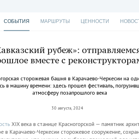
СОБЫТИЯ
МАРШРУТЫ
ЦЕННОСТИ
НОВОС
Кавказский рубеж»: отправляемся
рошлое вместе с реконструктора
горская сторожевая башня в Карачаево-Черкесии на од
сь в машину времени: здесь прошел фестиваль, погрузивш
атмосферу позапрошлого века
30 августа, 2024
ость
XIX века в станице Красногорской — памятник архи
ое в Карачаево-Черкесии сторожевое сооружение, сохра