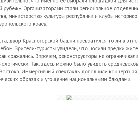
удивительно, что именно ее выбрали площадкой для ист
й рубеж». Организаторами стали региональное отделени
ва, министерство культуры республики и клубы историко
вропольского краев.
ста, двор Красногорской башни превратился то ли в этно
ебом. Зрители-туристы увидели, что носили предки жите
как сражались. Впрочем, реконструкторы не ограничивали
онологически. Так, здесь можно было увидеть средневеко
с Востока. Иммерсивный спектакль дополнили концертная
ических образах и угощение национальными блюдами.