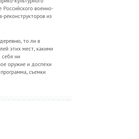
орико-культурного
е Российского военно-
в-реконструкторов из
деревню, то ли в
лей этих мест, какими
 себя ни
вое оружие и доспехи
 программа, съемки