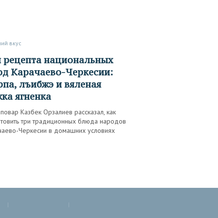
ший вкус
д Карачаево-Черкесии:
па, лъибжэ и вяленая
ка ягненка
овар Казбек Орзалиев рассказал, как
отовить три традиционных блюда народов
чаево-Черкесии в домашних условиях