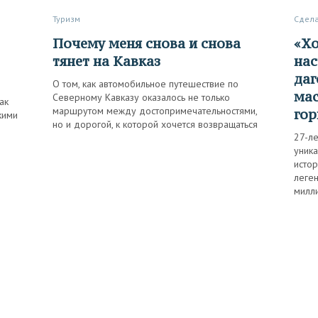
Туризм
Сдел
Почему меня снова и снова
«Хочу, чтобы весь мир увидел
тянет на Кавказ
нас
даг
О том, как автомобильное путешествие по
мас
Северному Кавказу оказалось не только
ак
маршрутом между достопримечательностями,
гор
кими
но и дорогой, к которой хочется возвращаться
27-ле
уник
исто
леге
милли