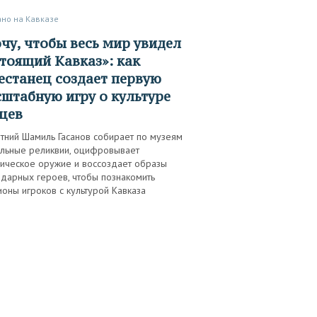
ано на Кавказе
тоящий Кавказ»: как
естанец создает первую
штабную игру о культуре
цев
тний Шамиль Гасанов собирает по музеям
альные реликвии, оцифровывает
рическое оружие и воссоздает образы
ндарных героев, чтобы познакомить
оны игроков с культурой Кавказа