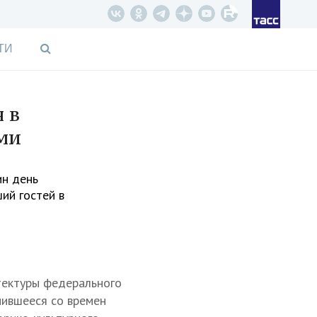
ТИ
 в
ми
ин день
ий гостей в
тектуры федерального
нившееся со времен