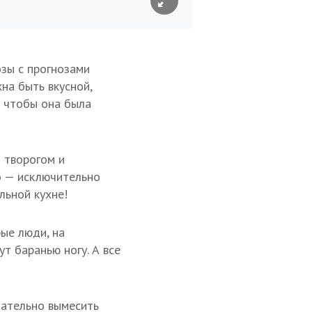
озы с прогнозами
на быть вкусной,
е чтобы она была
 творогом и
до — исключительно
льной кухне!
рые люди, на
т баранью ногу. А все
тщательно вымесить