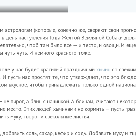
м астрологам (которые, конечно же, сверяют свои прогн
да в день наступления Года Желтой Земляной Собаки долж
желательно, чтоб там было все — и тесто, и овощи. И ещ
ы чуть-чуть. И немного красного тоже.
толе у нас будет красивый праздничный
хычин
со свежим
. И пусть нас простят те, что утверждает, что это блю
ком вкусное, чтобы принадлежать только одной национа
— не пирог, а блин с начинкой. А блинам, считают некото
не место. Этих людей хычинами не кормить — пусть грызу
ть муку, творог и свекольные листья.
 добавить соль, сахар, кефир и соду. Добавить муку и 