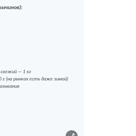
хычинов):
 свежий — 1 кг
 г (на рынках есть даже зимой)
мазывания