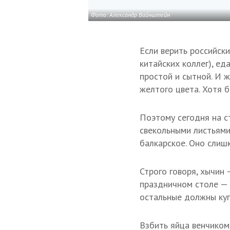
Фото: Александр Вайнштейн
Если верить российски
китайских коллег), е
простой и сытной. И 
желтого цвета. Хотя б
Поэтому сегодня на с
свекольными листьями
балкарское. Оно слиш
Строго говоря, хычин 
праздничном столе — 
остальные должны купи
Взбить яйца венчиком,