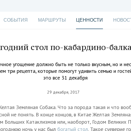
СОБЫТИЯ
МАРШРУТЫ
ЦЕННОСТИ
НОВОС
годний стол по-кабардино-балк
чное угощение должно быть не только вкусным, но и не
м три рецепта, которые помогут удивить семью и гостей
это все 31 декабря
29 декабря, 2017
Желтая Земляная Собака. Что за порода такая и что воо
ной не понять. В конце концов, в Китае Желтая Землян
м Больших Катаклизмов или, наоборот, Годом Великих П
вогоднюю ночь у нас был
богатый стол
. Такое суеверие 