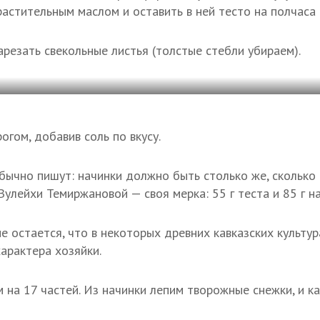
 растительным маслом и оставить в ней тесто на полчаса
арезать свекольные листья (толстые стебли убираем).
огом, добавив соль по вкусу.
бычно пишут: начинки должно быть столько же, сколько 
улейхи Темиржановой — своя мерка: 55 г теста и 85 г на
е остается, что в некоторых древних кавказских культу
арактера хозяйки.
м на 17 частей. Из начинки лепим творожные снежки, и 