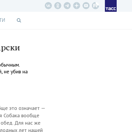
ТИ
арски
обычным.
, не убив на
бще это означает —
ая Собака вообще
обед. Для нас же
голодных лет нашей