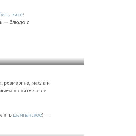
бить мясо
!
чь — блюдо с
, розмарина, масла и
ляем на пять часов
азлить
шампанское
) —