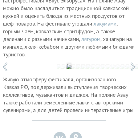
гастрофестиваля «Вкус Эльбруса». На поляне Азау
можно было насладиться традиционной кавказской
кухней и оценить блюда из местных продуктов от
шеф-поваров. На фестивале угощали
лакумами
,
горным чаем, кавказским стритфудом, а также
дэленами с разными начинками,
лягуром
, хачапури на
мангале, люля-кебабом и другими любимыми блюдами
туристов.
1 / 27
Фото: Арсен Алабердов/ТАСС
Живую атмосферу фестиваля, организованного
Кавказ.РФ, поддерживали выступления творческих
коллективов, музыкантов и диджея. На поляне Азау
также работали ремесленные лавки с авторскими
сувенирами, а для детей провели интерактивные игры.