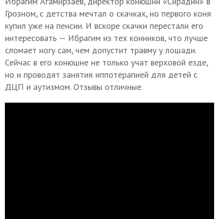
Ибрагим Агамирзаев, директор конюшни «Сирадин» в
Грозном, с детства мечтал о скачках, но первого коня
купил уже на пенсии. И вскоре скачки перестали его
интересовать — Ибрагим из тех конников, что лучше
сломает ногу сам, чем допустит травму у лошади.
Сейчас в его конюшне не только учат верховой езде,
но и проводят занятия иппотерапией для детей с
ДЦП и аутизмом. Отзывы отличные.