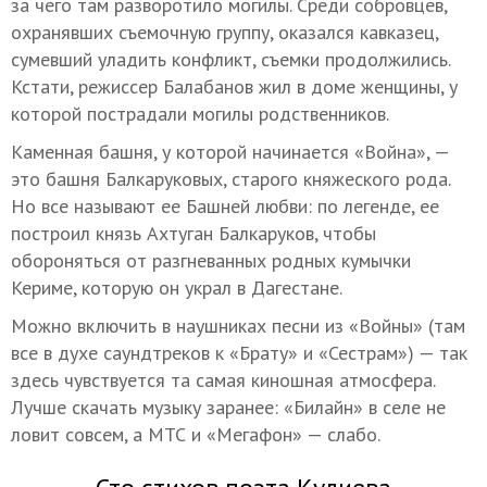
за чего там разворотило могилы. Среди собровцев,
охранявших съемочную группу, оказался кавказец,
сумевший уладить конфликт, съемки продолжились.
Кстати, режиссер Балабанов жил в доме женщины, у
которой пострадали могилы родственников.
Каменная башня, у которой начинается «Война», —
это башня Балкаруковых, старого княжеского рода.
Но все называют ее Башней любви: по легенде, ее
построил князь Ахтуган Балкаруков, чтобы
обороняться от разгневанных родных кумычки
Кериме, которую он украл в Дагестане.
Можно включить в наушниках песни из «Войны» (там
все в духе саундтреков к «Брату» и «Сестрам») — так
здесь чувствуется та самая киношная атмосфера.
Лучше скачать музыку заранее: «Билайн» в селе не
ловит совсем, а МТС и «Мегафон» — слабо.