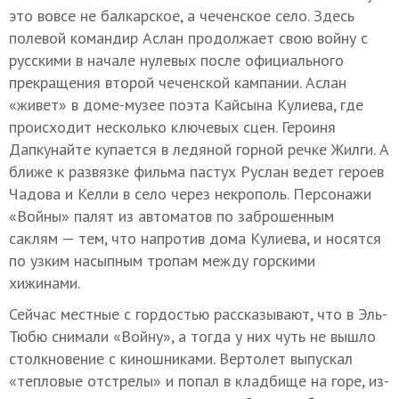
это вовсе не балкарское, а чеченское село. Здесь
полевой командир Аслан продолжает свою войну с
русскими в начале нулевых после официального
прекращения второй чеченской кампании. Аслан
«живет» в доме-музее поэта Кайсына Кулиева, где
происходит несколько ключевых сцен. Героиня
Дапкунайте купается в ледяной горной речке Жилги. А
ближе к развязке фильма пастух Руслан ведет героев
Чадова и Келли в село через некрополь. Персонажи
«Войны» палят из автоматов по заброшенным
саклям — тем, что напротив дома Кулиева, и носятся
по узким насыпным тропам между горскими
хижинами.
Сейчас местные с гордостью рассказывают, что в Эль-
Тюбю снимали «Войну», а тогда у них чуть не вышло
столкновение с киношниками. Вертолет выпускал
«тепловые отстрелы» и попал в кладбище на горе, из-