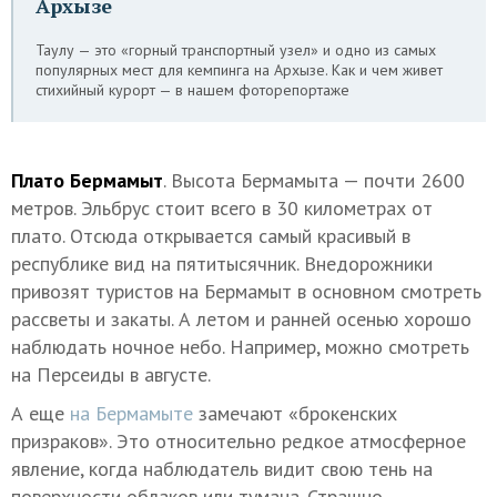
Архызе
Таулу — это «горный транспортный узел» и одно из самых
популярных мест для кемпинга на Архызе. Как и чем живет
стихийный курорт — в нашем фоторепортаже
Плато Бермамыт
. Высота Бермамыта — почти 2600
метров. Эльбрус стоит всего в 30 километрах от
плато. Отсюда открывается самый красивый в
республике вид на пятитысячник. Внедорожники
привозят туристов на Бермамыт в основном смотреть
рассветы и закаты. А летом и ранней осенью хорошо
наблюдать ночное небо. Например, можно смотреть
на Персеиды в августе.
А еще
на Бермамыте
замечают «брокенских
призраков». Это относительно редкое атмосферное
явление, когда наблюдатель видит свою тень на
поверхности облаков или тумана. Страшно