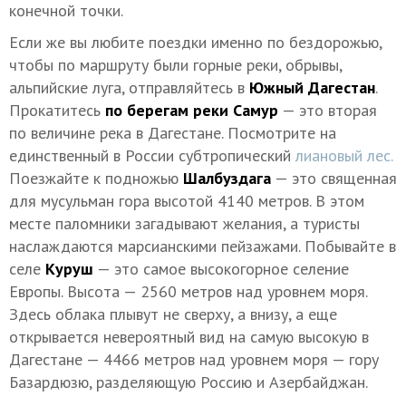
конечной точки.
Если же вы любите поездки именно по бездорожью,
чтобы по маршруту были горные реки, обрывы,
альпийские луга, отправляйтесь в
Южный Дагестан
.
Прокатитесь
по берегам реки Самур
— это вторая
по величине река в Дагестане. Посмотрите на
единственный в России субтропический
лиановый лес.
Поезжайте к подножью
Шалбуздага
— это священная
для мусульман гора высотой 4140 метров. В этом
месте паломники загадывают желания, а туристы
наслаждаются марсианскими пейзажами. Побывайте в
селе
Куруш
— это самое высокогорное селение
Европы. Высота — 2560 метров над уровнем моря.
Здесь облака плывут не сверху, а внизу, а еще
открывается невероятный вид на самую высокую в
Дагестане — 4466 метров над уровнем моря — гору
Базардюзю, разделяющую Россию и Азербайджан.