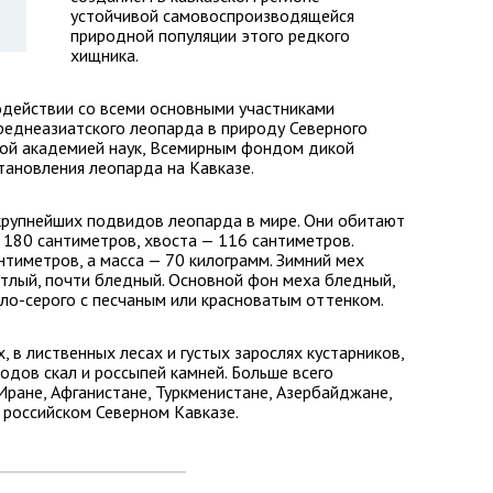
устойчивой самовоспроизводящейся
природной популяции этого редкого
хищника.
одействии со всеми основными участниками
реднеазиатского леопарда в природу Северного
кой академией наук, Всемирным фондом дикой
тановления леопарда на Кавказе.
крупнейших подвидов леопарда в мире. Они обитают
т 180 сантиметров, хвоста — 116 сантиметров.
нтиметров, а масса — 70 килограмм. Зимний мех
тлый, почти бледный. Основной фон меха бледный,
тло-серого с песчаным или красноватым оттенком.
, в лиственных лесах и густых зарослях кустарников,
ходов скал и россыпей камней. Больше всего
Иране, Афганистане, Туркменистане, Азербайджане,
а российском Северном Кавказе.