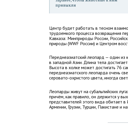
привыкли
Центр будет работать в тесном взаим
трудоемкого процесса возвращения пе
Кавказа: Минприроды России, Российс
природы (WWF России) и Центром восс
Переднеазиатский леопард — один из 
в западной Азии. Длина тела достигае
Высота в холке может достигать 76 са
переднеазиатского леопарда очень све
серовато-охристого цвета, иногда све
Леопарды живут на субальпийских лугах
причём, как правило, он держится у вы
представителей этого вида обитает в 
Армении, Грузии, Турции, Пакистане и н