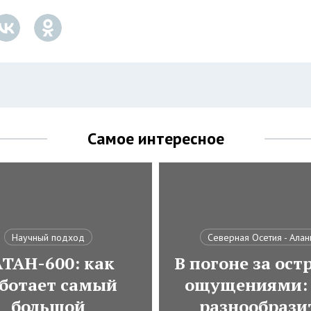
Самое интересное
Научный подход
Северная Осетия - Алан
АТАН-600: как
В погоне за ос
ботает самый
ощущениями: 
большой
разнообрази