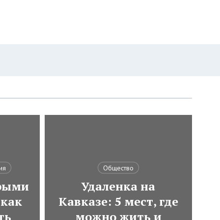
ия
Общество
трыми
Удаленка на
как
Кавказе: 5 мест, где
ть
можно жить и