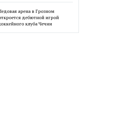
Ледовая арена в Грозном
откроется дебютной игрой
хоккейного клуба Чечни