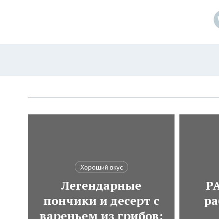
Хороший вкус
Легендарные
Р
пончики и десерт с
ра
вареньем из грибов: