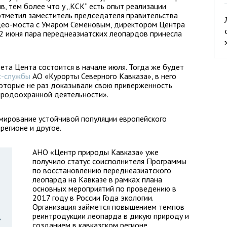
, тем более что у „КСК“ есть опыт реализации
 отметил заместитель председателя правительства
део-моста с Умаром Семеновым, директором Центра
12 июня пара переднеазиатских леопардов принесла
ета Цента состоится в начале июля. Тогда же будет
с-службы
АО «Курорты Северного Кавказа», в него
которые не раз доказывали свою приверженность
иродоохранной деятельности».
мирование устойчивой популяции европейского
регионе и другое.
АНО «Центр природы Кавказа» уже
получило статус соисполнителя Программы
по восстановлению переднеазиатского
леопарда на Кавказе в рамках плана
основных мероприятий по проведению в
2017 году в России Года экологии.
Организация займется повышением темпов
реинтродукции леопарда в дикую природу и
ь
созданием в кавказском регионе