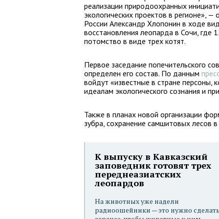
реализации природоохранных инициатив
экологических проектов в регионе», —
России Александр Хлопонин в ходе ви
восстановления леопарда в Сочи, где 
потомство в виде трех котят.
Первое заседание попечительского сов
определен его состав. По данным
прес
войдут «известные в стране персоны, 
идеалам экологического сознания и пр
Также в планах новой организации фор
зубра, сохранение самшитовых лесов в 
К выпуску в Кавказский
заповедник готовят трех
переднеазиатских
леопардов
На животных уже надели
радиоошейники — это нужно сделат
заранее, чтобы животные к ним