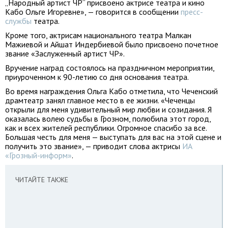
„Народный артист ЧР“ присвоено актрисе театра и кино
Кабо Ольге Игоревне», — говорится в сообщении
пресс-
службы
театра.
Кроме того, актрисам национального театра Малкан
Мажиевой и Айшат Индербиевой было присвоено почетное
звание «Заслуженный артист ЧР».
Вручение наград состоялось на праздничном мероприятии,
приуроченном к 90-летию со дня основания театра.
Во время награждения Ольга Кабо отметила, что Чеченский
драмтеатр занял главное место в ее жизни. «Чеченцы
открыли для меня удивительный мир любви и созидания. Я
оказалась волею судьбы в Грозном, полюбила этот город,
как и всех жителей республики. Огромное спасибо за все.
Большая честь для меня — выступать для вас на этой сцене и
получить это звание», — приводит слова актрисы
ИА
«Грозный-информ»
.
ЧИТАЙТЕ ТАКЖЕ