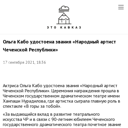
Ольга Кабо удостоена звания «Народный артист
Чеченской Республики»
Ольга
17 сентября 2021, 18:36
Кабо.
Фото:
instagram.com/teatr_nuradilova
Актриса Ольга Кабо удостоена звания «Народный артист
Чеченской Республики». Церемония награждения прошла в
Чеченском государственном драматическом театре имени
Ханпаши Нурадилова, где артистка сыграла главную роль в
спектакле «В горы за тобой».
«За выдающийся вклад в развитие театрального
искусства ЧР и в связи с 90-летним юбилеем Чеченского
государственного драматического театра почетное звание