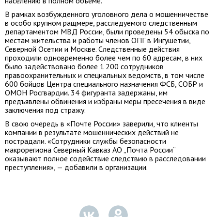
населению в полном объеме.
В рамках возбужденного уголовного дела о мошенничестве
в особо крупном ращмере, расследуемого следственным
департаментом МВД России, были проведены 54 обыска по
местам жительства и работы членов ОПГ в Ингушетии,
Северной Осетии и Москве. Следственные действия
проходили одновременно более чем по 60 адресам, в них
было задействовано более 1 200 сотрудников
правоохранительных и специальных ведомств, в том числе
600 бойцов Центра специального назначения ФСБ, СОБР и
ОМОН Росгвардии. 34 фигуранта задержаны, им
предъявлены обвинения и избраны меры пресечения в виде
заключения под стражу.
В свою очередь в «Почте России» заверили, что клиенты
компании в результате мошеннических действий не
пострадали. «Сотрудники службы безопасности
макрорегиона Северный Кавказ АО „Почта России“
оказывают полное содействие следствию в расследовании
преступления», — добавили в организации.