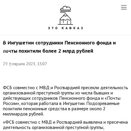
Снимок
В Ингушетии сотрудники Пенсионного фонда и
с
почты похитили более 2 млрд рублей
видео
(архив):
пресс-
20 февраля 2023, 15:07
служба
МВД
РФ
ФСБ совместно с МВД и Росгвардией пресекли деятельность
организованной преступной группы из числа бывших и
действующих сотрудников Пенсионного фонда и «Почты
России», которая работала в Ингушетии. Подозреваемые
похитили пенсионные средства в размере около 2
миллиардов рублей.
«ФСБ совместно с МВД и Росгвардией выявлена и пресечена
деятельность организованной преступной группы,