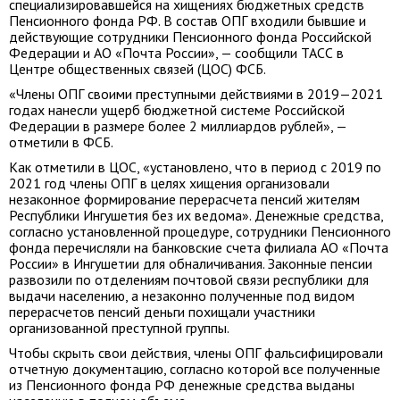
специализировавшейся на хищениях бюджетных средств
Пенсионного фонда РФ. В состав ОПГ входили бывшие и
действующие сотрудники Пенсионного фонда Российской
Федерации и АО «Почта России», — сообщили ТАСС в
Центре общественных связей (ЦОС) ФСБ.
«Члены ОПГ своими преступными действиями в 2019—2021
годах нанесли ущерб бюджетной системе Российской
Федерации в размере более 2 миллиардов рублей», —
отметили в ФСБ.
Как отметили в ЦОС, «установлено, что в период с 2019 по
2021 год члены ОПГ в целях хищения организовали
незаконное формирование перерасчета пенсий жителям
Республики Ингушетия без их ведома». Денежные средства,
согласно установленной процедуре, сотрудники Пенсионного
фонда перечисляли на банковские счета филиала АО «Почта
России» в Ингушетии для обналичивания. Законные пенсии
развозили по отделениям почтовой связи республики для
выдачи населению, а незаконно полученные под видом
перерасчетов пенсий деньги похищали участники
организованной преступной группы.
Чтобы скрыть свои действия, члены ОПГ фальсифицировали
отчетную документацию, согласно которой все полученные
из Пенсионного фонда РФ денежные средства выданы