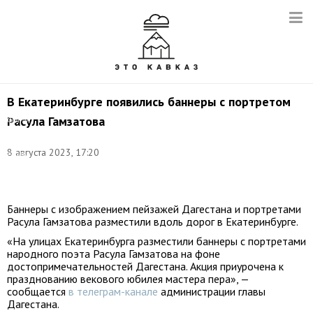
В Екатеринбурге появились баннеры с портретом
Расула Гамзатова
Фото:
пресс-
служба
8 августа 2023, 17:20
главы
Республики
Дагестан
Баннеры с изображением пейзажей Дагестана и портретами
Расула Гамзатова разместили вдоль дорог в Екатеринбурге.
«На улицах Екатеринбурга разместили баннеры с портретами
народного поэта Расула Гамзатова на фоне
достопримечательностей Дагестана. Акция приурочена к
празднованию векового юбилея мастера пера», —
сообщается
в телеграм-канале
администрации главы
Дагестана.