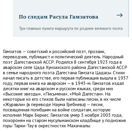
По следам Расула Гамзатова
Три главных пункта маршрута по родине великого поэта
Гамзатов — советский и российский поэт, прозаик,
переводчик, публицист и политический деятель. Народный
поэт Дагестанской АССР. Родился 8 сентября 1923 года в
аварском селе Цада Хунзахского района Дагестанской АССР
в семье народного поэта Дагестана Гамзата Цадасы. Стихи
начал писать в детстве, его первая публикация вышла в 1937
году, первая книга на аварском — в 1943-м. Гамзатов издал
десятки книг на аварском и русском языках, среди них
«Высокие звезды», «Письмена», «Мой Дагестан». На
некоторые из его стихов были написаны песни, в их числе
«Журавли» (в переводе Наума Гребнева) — песня,
посвященная погибшим на войне солдатам, которую
исполнял Марк Бернес. Гамзатов умер 3 ноября 2003 года,
похоронен на старом мусульманском кладбище у подножия
горы Тарки-Тау в окрестностях Махачкалы.