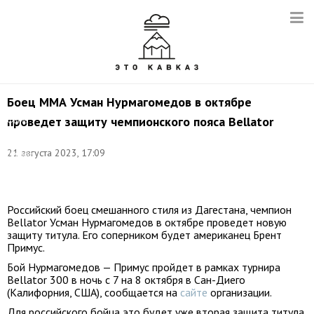
Боец ММА Усман Нурмагомедов в октябре
проведет защиту чемпионского пояса Bellator
Фото
(архив):
Пресс-
21 августа 2023, 17:09
служба
Bellator/
ТАСС
Российский боец смешанного стиля из Дагестана, чемпион
Bellator Усман Нурмагомедов в октябре проведет новую
защиту титула. Его соперником будет американец Брент
Примус.
Бой Нурмагомедов — Примус пройдет в рамках турнира
Bellator 300 в ночь с 7 на 8 октября в Сан-Диего
(Калифорния, США), сообщается на
сайте
организации.
Для российского бойца это будет уже вторая защита титула.