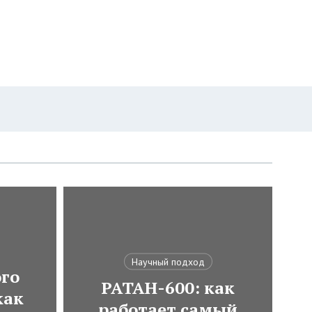
Научный подход
ого
РАТАН-600: как
как
работает самый