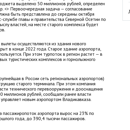
 бюджета выделено 50 миллионов рублей, определен
р. <> Первоочередная задача — согласование
олжна быть представлена до середины октября
-службе главы и правительства Северной Осетии по
ыслу властей, на месте старого комплекса будет
ов.
 вылеты осуществляются из здания нового
рыт в конце 2022 года. Старое здание аэропорта,
пользуется. При этом турпоток в регион растет — в
овых туристических комплексов и горнолыжного
рупнейшая в России сеть региональных аэропортов)
трукцию старого терминала. При этом компания
асти технического перевооружения и дооснащения
0 миллионов рублей, сообщали ранее власти
е управляет новым аэропортом Владикавказа.
да пассажиропоток аэропорта вырос на 23% по
шлого года, до 390,4 тысячи пассажиров.