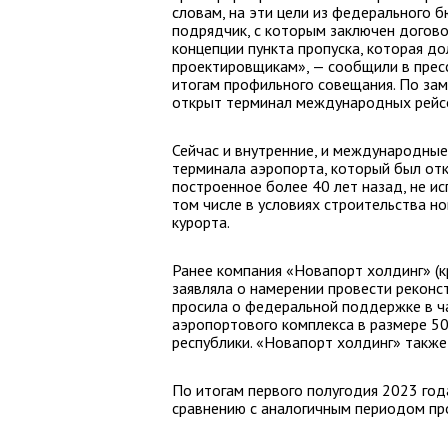
словам, на эти цели из федерального
подрядчик, с которым заключен догово
концепции пункта пропуска, которая д
проектировщикам», — сообщили в пресс
итогам профильного совещания. По зам
открыт терминал международных рейс
Сейчас и внутренние, и международные
терминала аэропорта, который был отк
построенное более 40 лет назад, не ис
том числе в условиях строительства н
курорта.
Ранее компания «Новапорт холдинг» (к
заявляла о намерении провести реконс
просила о федеральной поддержке в ч
аэропортового комплекса в размере 50
республики. «Новапорт холдинг» такж
По итогам первого полугодия 2023 го
сравнению с аналогичным периодом про