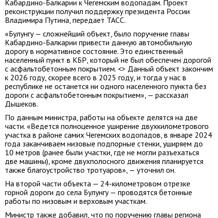
Кабардино-Балкарии к Чегемским водопадам. Проект
реконструкции получил поддержку президента России
Владимира Путина, передает ТАСС.
«Булунгу — сложнейший объект, было поручение главы
Кабардино-Балкарии привести данную автомобильную
дорогу в нормативное состояние. Это единственный
населенный пункт в КБР, который не был обеспечен дорогой
с асфальтобетонным покрытием. <> Данный объект закончим
к 2026 году, скорее всего в 2025 году, и тогда у нас в
республике не останется ни одного населенного пункта без
дороги с асфальтобетонным покрытием», — рассказал
Дышеков.
По данным министра, работы на объекте делятся на две
части. «Ведется полноценное уширение двухкилометрового
участка в районе самих Чегемских водопадов, в январе 2024
года заканчиваем низовые подпорные стенки, уширяем до
10 метров (ранее были участки, где не могли разъехаться
две машины), кроме двухполосного движения планируется
также благоустройство тротуаров», — уточнил он.
На второй части объекта — 24-километровом отрезке
горной дороги до села Булунгу — проводятся бетонные
работы по низовым и верховым участкам.
Министр также добавил, что по поручению главы региона