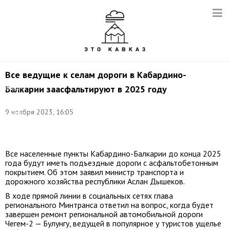
Все ведущие к селам дороги в Кабардино-
Балкарии заасфальтируют в 2025 году
Фото
(архив):
пресс-
9 ноября 2023, 16:05
служба
Минтранса
КБР
Все населенные пункты Кабардино-Балкарии до конца 2025
года будут иметь подъездные дороги с асфальтобетонным
покрытием. Об этом заявил министр транспорта и
дорожного хозяйства республики Аслан Дышеков.
В ходе прямой линии в социальных сетях глава
регионального Минтранса ответил на вопрос, когда будет
завершен ремонт региональной автомобильной дороги
Чегем-2 — Булунгу, ведущей в популярное у туристов ущелье