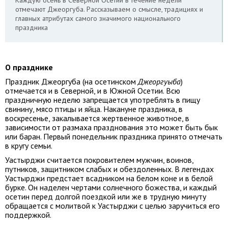
Каждую осень в Северной Осетии в течение недели
отмечают Джеоргуба. Рассказываем о смысле, традициях и
главных атрибутах самого значимого национального
праздника
О празднике
Праздник Джеоргуба (на осетинском
Джеоргуыба
)
отмечается и в Северной, и в Южной Осетии. Всю
праздничную неделю запрещается употреблять в пищу
свинину, мясо птицы и яйца. Накануне праздника, в
воскресенье, закалывается жертвенное животное, в
зависимости от размаха празднования это может быть бык
или баран. Первый понедельник праздника принято отмечать
в кругу семьи.
Уастырджи считается покровителем мужчин, воинов,
путников, защитником слабых и обездоленных. В легендах
Уастырджи предстает всадником на белом коне и в белой
бурке. Он наделен чертами солнечного божества, и каждый
осетин перед долгой поездкой или же в трудную минуту
обращается с молитвой к Уастырджи с целью заручиться его
поддержкой.