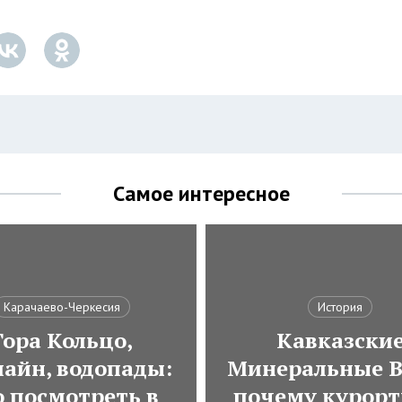
Самое интересное
Карачаево-Черкесия
История
Гора Кольцо,
Кавказски
лайн, водопады:
Минеральные В
о посмотреть в
почему курор