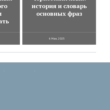
ого
история и словарь
м
основных фраз
ать
6 Мая, 2025