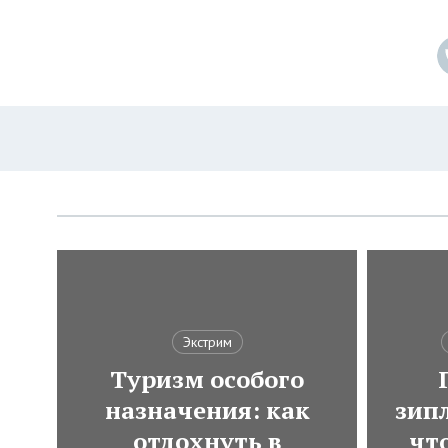
Экстрим
Туризм особого
назначения: как
зип
отдохнуть в
чт