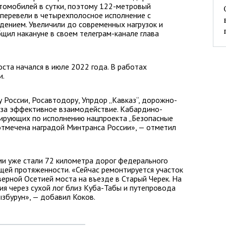
томобилей в сутки, поэтому 122-метровый
перевели в четырехполосное исполнение с
дением. Увеличили до современных нагрузок и
щил накануне в своем телеграм-канале глава
оста начался в июле 2022 года. В работах
и.
 России, Росавтодору, Упрдор „Кавказ“, дорожно-
 за эффективное взаимодействие. Кабардино-
дирующих по исполнению нацпроекта „Безопасные
 отмечена наградой Минтранса России», — отметил
и уже стали 72 километра дорог федерального
бщей протяженности. «Сейчас ремонтируется участок
верной Осетией моста на въезде в Старый Черек. На
я через сухой лог близ Куба-Табы и путепровода
ызбурун», — добавил Коков.