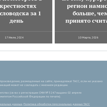
крестностях
регион намн
словодска за 1
больше, че
день
принято счит
17 Июля, 2024
10 Марта, 2026
 произведения, размещенные на сайте, принадлежат ТАСС, если не указано
ликаций может не совпадать с мнением редакции.
тство (св-во о регистрации СМИ № 3 247 выдано 02 апреля
комитетом Российской Федерации по печати).
ональных данных
,
Политика обработки персональных данных ТАСС