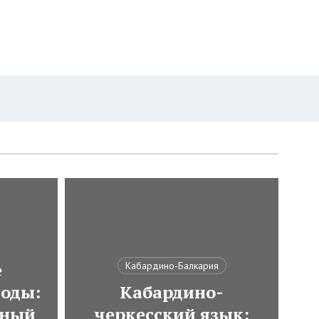
е
Кабардино-Балкария
оды:
Кабардино-
тный
черкесский язык: