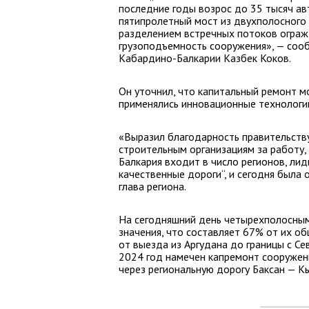
последние годы возрос до 35 тысяч ав
пятипролетный мост из двухполосного 
разделением встречных потоков ограж
грузоподъемность сооружения», — сооб
Кабардино-Балкарии Казбек Коков.
Он уточнил, что капитальный ремонт м
применялись инновационные технологи
«Выразил благодарность правительству
строительным организациям за работу,
Балкария входит в число регионов, ли
качественные дороги“, и сегодня была
глава региона.
На сегодняшний день четырехполосным
значения, что составляет 67% от их о
от выезда из Аргудана до границы с Се
2024 год намечен капремонт сооружени
через региональную дорогу Баксан — К