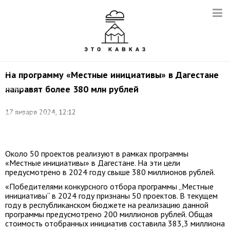
Снимок
с
видео:
На программу «Местные инициативы» в Дагестане
пресс-
направят более 380 млн рублей
служба
минэкономики
и
17 января 2024, 12:12
территориального
развития
РД
Около 50 проектов реализуют в рамках программы
«Местные инициативы» в Дагестане. На эти цели
предусмотрено в 2024 году свыше 380 миллионов рублей.
«Победителями конкурсного отбора программы „Местные
инициативы“ в 2024 году признаны 50 проектов. В текущем
году в республиканском бюджете на реализацию данной
программы предусмотрено 200 миллионов рублей. Общая
стоимость отобранных инициатив составила 383,3 миллиона