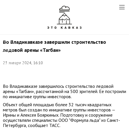
Фото:
Во Владикавказе завершили строительство
пресс-
ледовой арены «Тагбан»
служба
главы
и
23 января 2024, 16:10
правительства
РСО-
Алания
Во Владикавказе завершилось строительство ледовой
арены «Тагбан», рассчитанной на 500 зрителей. Ее построили
по инициативе группы инвесторов.
Объект общей площадью более 32 тысяч квадратных
метров был создан по инициативе группы инвесторов —
Ирины и Алексея Бояркиных. Подготовку и сооружение
осуществляли специалисты ООО "Формула льда" из Санкт-
Петербурга, сообщает ТАСС.