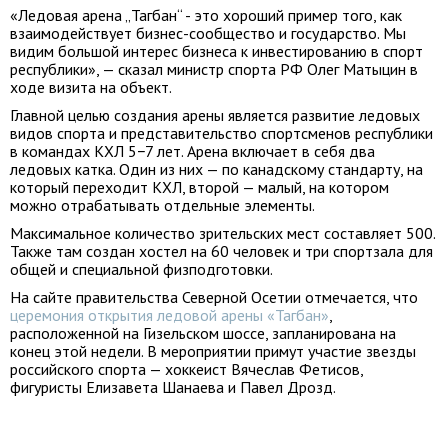
«Ледовая арена „Тагбан“ - это хороший пример того, как
взаимодействует бизнес-сообщество и государство. Мы
видим большой интерес бизнеса к инвестированию в спорт
республики», — сказал министр спорта РФ Олег Матыцин в
ходе визита на объект.
Главной целью создания арены является развитие ледовых
видов спорта и представительство спортсменов республики
в командах КХЛ 5−7 лет. Арена включает в себя два
ледовых катка. Один из них — по канадскому стандарту, на
который переходит КХЛ, второй — малый, на котором
можно отрабатывать отдельные элементы.
Максимальное количество зрительских мест составляет 500.
Также там создан хостел на 60 человек и три спортзала для
общей и специальной физподготовки.
На сайте правительства Северной Осетии отмечается, что
церемония открытия ледовой арены «Тагбан»
,
расположенной на Гизельском шоссе, запланирована на
конец этой недели. В мероприятии примут участие звезды
российского спорта — хоккеист Вячеслав Фетисов,
фигуристы Елизавета Шанаева и Павел Дрозд.