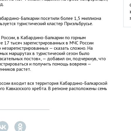
д.
Кабардино-Балкарии посетили более 1,5 миллиона
ьзуется туристический кластер Приэльбрусье.
России, в Кабардино-Балкарии по горным
е 17 тысяч зарегистрированных в МЧС России
о незарегистрированных — сказать сложно. На
мых маршрутах в туристический сезон было
сательных постов», — добавил он, подчеркнув, что
истрироваться и получить помощь вовремя —
нников растет.
оссии входит вся территория Кабардино-Балкарской
ого Кавказского хребта. В регионе расположены семь