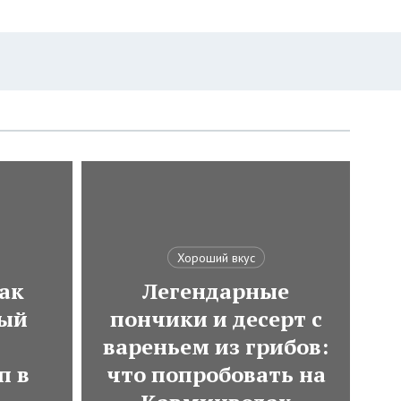
Хороший вкус
ак
Легендарные
мый
пончики и десерт с
вареньем из грибов:
п в
что попробовать на