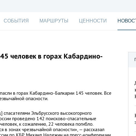
СОБЫТИЯ
МАРШРУТЫ
ЦЕННОСТИ
НОВОС
45 человек в горах Кабардино-
пасли в горах Кабардино-Балкарии 145 человек. Все
езвычайной опасности.
д] спасателями Эльбрусского высокогорного
оссии проведено 142 поисково-спасательные
человек, к сожалению, 22 человека погибло.
 в зонах чрезвычайной опасности», — рассказал
ссии по КБР Михаил Надежин на пресс-конференции,