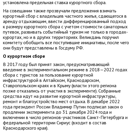
установлена предельная ставка курортного сбора.
На совещании также прозвучали предложения взимать
курортный сбор с владельцев частного жилья, сдающегося в
аренду отдыхающим, ввести дифференцированный подход
к размеру курортного сбора с учетом стоимости санаторных
путевок, развивать событийный туризм не только в городах-
курортах, но и в других территориях. Великдань поручил
комитету обобщить все поступившие инициативы, после чего
они будут представлены в Госдуму РФ.
О курортном сборе
В 2017 году был принят закон, предусматривающий
введение в экспериментальном режиме в 2018—2022 годах
сбора с туристов за пользование курортной
инфраструктурой в Алтайском, Краснодарском,
Ставропольском краях и в Крыму (власти этого региона
позже отказались от участия в эксперименте). Собранные
средства идут на развитие курортной инфраструктуры,
ремонт и благоустройство мест отдыха. В декабре 2022
года президент России Владимир Путин подписал закон о
продлении эксперимента до 31 декабря 2024 года и
включении в число регионов-участников Санкт-Петербурга и
федеральной территории Сириус (входит в состав
Краснодарского края).