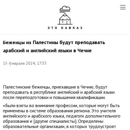
Эвакуированные
граждане
Палестины
на
территории
железнодорожного
Беженцы из Палестины будут преподавать
вокзала
арабский и английский языки в Чечне
в
Грозном.
Фото:
16 февраля 2024, 17:33
Елена
Афонина/
ТАСС
Палестинские беженцы, приехавшие в Чечню, будут
преподавать в республике английский и арабский языки
после переподготовки и повышения квалификации.
«Были взяты во внимание профессии, которые могут быть
применены в системе образования региона. Это учителя
английского и арабского языка, педагоги дополнительного
образования и [другие специалисты]. Определены
образовательные организации, в которых трудоустроят